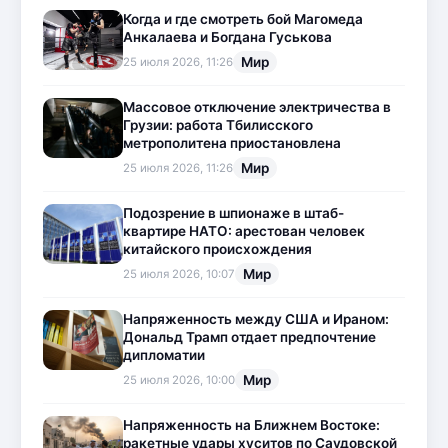
Когда и где смотреть бой Магомеда
Анкалаева и Богдана Гуськова
Мир
25 июля 2026, 11:26
Массовое отключение электричества в
Грузии: работа Тбилисского
метрополитена приостановлена
Мир
25 июля 2026, 11:26
Подозрение в шпионаже в штаб-
квартире НАТО: арестован человек
китайского происхождения
Мир
25 июля 2026, 10:07
Напряженность между США и Ираном:
Дональд Трамп отдает предпочтение
дипломатии
Мир
25 июля 2026, 10:00
Напряженность на Ближнем Востоке:
ракетные удары хуситов по Саудовской