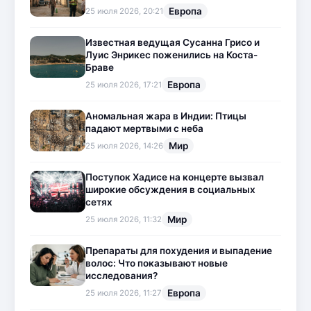
Европа
25 июля 2026, 20:21
Известная ведущая Сусанна Грисо и
Луис Энрикес поженились на Коста-
Браве
Европа
25 июля 2026, 17:21
Аномальная жара в Индии: Птицы
падают мертвыми с неба
Мир
25 июля 2026, 14:26
Поступок Хадисе на концерте вызвал
широкие обсуждения в социальных
сетях
Мир
25 июля 2026, 11:32
Препараты для похудения и выпадение
волос: Что показывают новые
исследования?
Европа
25 июля 2026, 11:27