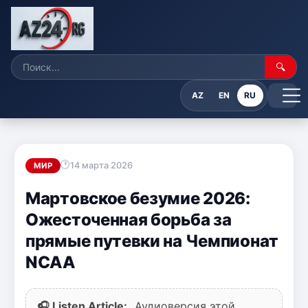
🔍
AZ
EN
RU
14 марта 2026
МИР
Мартовское безумие 2026:
Ожесточенная борьба за
прямые путевки на Чемпионат
NCAA
🎧 Listen Article:
Аудиоверсия этой