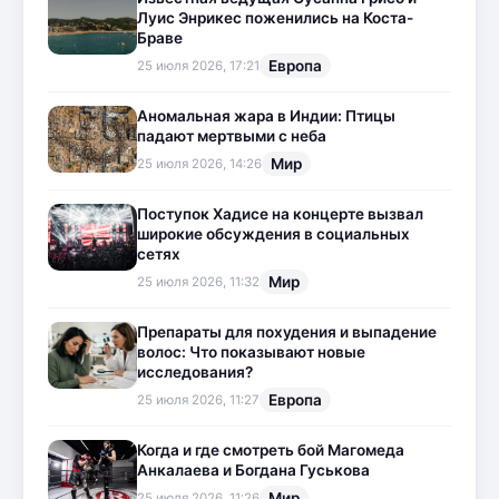
Луис Энрикес поженились на Коста-
Браве
Европа
25 июля 2026, 17:21
Аномальная жара в Индии: Птицы
падают мертвыми с неба
Мир
25 июля 2026, 14:26
Поступок Хадисе на концерте вызвал
широкие обсуждения в социальных
сетях
Мир
25 июля 2026, 11:32
Препараты для похудения и выпадение
волос: Что показывают новые
исследования?
Европа
25 июля 2026, 11:27
Когда и где смотреть бой Магомеда
Анкалаева и Богдана Гуськова
Мир
25 июля 2026, 11:26