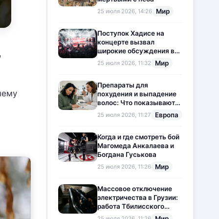
Мир
25 июля 2026, 14:26
Поступок Хадисе на
концерте вызвал
,
широкие обсуждения в
социальных сетях
Мир
25 июля 2026, 11:32
Препараты для
нему
похудения и выпадение
волос: Что показывают
новые исследования?
Европа
25 июля 2026, 11:27
Когда и где смотреть бой
Магомеда Анкалаева и
Богдана Гуськова
Мир
25 июля 2026, 11:26
Массовое отключение
электричества в Грузии:
работа Тбилисского
метрополитена
Мир
25 июля 2026, 11:26