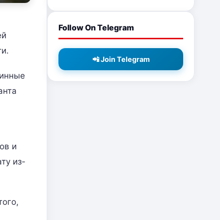
Follow On Telegram
ей
и.
📲 Join Telegram
линные
анта
ов и
ту из-
того,
и