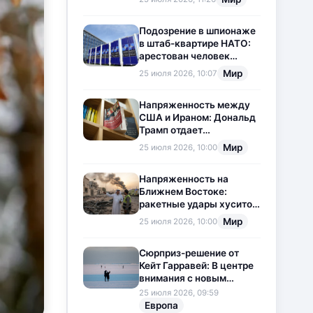
приостановлена
Подозрение в шпионаже
в штаб-квартире НАТО:
арестован человек
китайского
Мир
25 июля 2026, 10:07
происхождения
Напряженность между
США и Ираном: Дональд
Трамп отдает
предпочтение
Мир
25 июля 2026, 10:00
дипломатии
Напряженность на
Ближнем Востоке:
ракетные удары хуситов
по Саудовской Аравии
Мир
25 июля 2026, 10:00
загоняют ситуацию в
тупик
Сюрприз-решение от
Кейт Гарравей: В центре
внимания с новым
любовным
25 июля 2026, 09:59
приключением
Европа