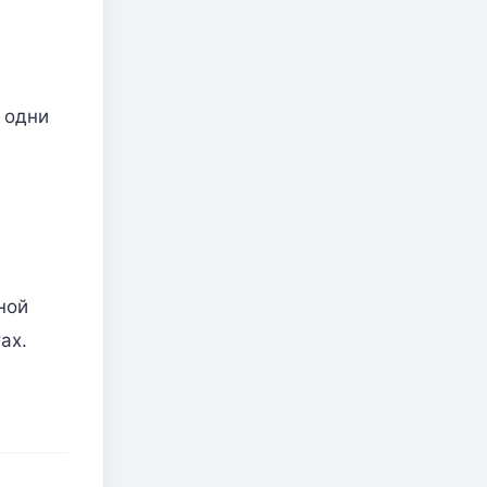
 одни
ной
ах.