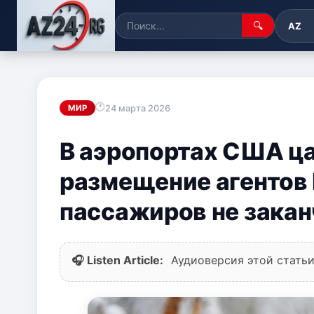
🔍
AZ
24 марта 2026
МИР
В аэропортах США ца
размещение агентов 
пассажиров не зака
🎧 Listen Article:
Аудиоверсия этой статьи 