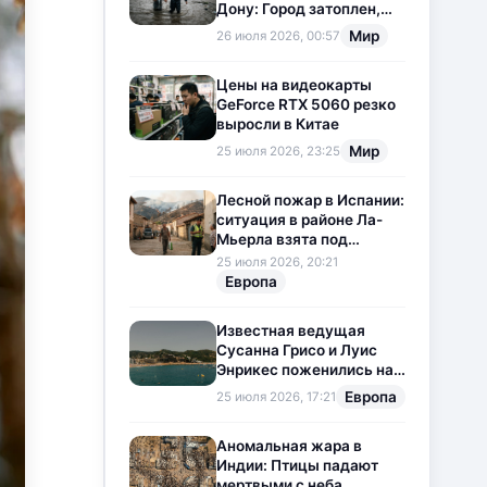
Дону: Город затоплен,
свет отключен
Мир
26 июля 2026, 00:57
Цены на видеокарты
GeForce RTX 5060 резко
выросли в Китае
Мир
25 июля 2026, 23:25
Лесной пожар в Испании:
ситуация в районе Ла-
Мьерла взята под
контроль
25 июля 2026, 20:21
Европа
Известная ведущая
Сусанна Грисо и Луис
Энрикес поженились на
Коста-Браве
Европа
25 июля 2026, 17:21
Аномальная жара в
Индии: Птицы падают
мертвыми с неба