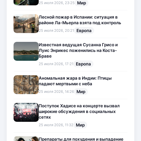
Мир
25 июля 2026, 23:25
Лесной пожар в Испании: ситуация в
районе Ла-Мьерла взята под контроль
Европа
25 июля 2026, 20:21
Известная ведущая Сусанна Грисо и
Луис Энрикес поженились на Коста-
Браве
Европа
25 июля 2026, 17:21
Аномальная жара в Индии: Птицы
падают мертвыми с неба
Мир
25 июля 2026, 14:26
Поступок Хадисе на концерте вызвал
широкие обсуждения в социальных
сетях
Мир
25 июля 2026, 11:32
Препараты для похудения и выпадение