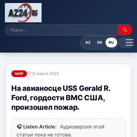
🔍
AZ
EN
RU
12 марта 2026
МИР
На авианосце USS Gerald R.
Ford, гордости ВМС США,
произошел пожар.
🎧 Listen Article:
Аудиоверсия этой
статьи пока не готова.