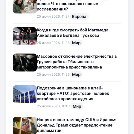
волос: Что показывают новые
исследования?
Европа
25 июля 2026, 11:27
Когда и где смотреть бой Магомеда
Анкалаева и Богдана Гуськова
Мир
25 июля 2026, 11:26
Массовое отключение электричества в
Грузии: работа Тбилисского
метрополитена приостановлена
Мир
25 июля 2026, 11:26
Подозрение в шпионаже в штаб-
квартире НАТО: арестован человек
китайского происхождения
Мир
25 июля 2026, 10:07
Напряженность между США и Ираном:
Дональд Трамп отдает предпочтение
дипломатии