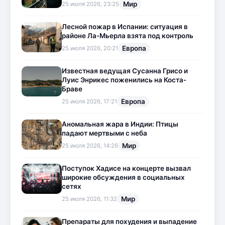
Мир
25 июля 2026, 23:25
Лесной пожар в Испании: ситуация в
районе Ла-Мьерла взята под контроль
Европа
25 июля 2026, 20:21
Известная ведущая Сусанна Грисо и
Луис Энрикес поженились на Коста-
Браве
Европа
25 июля 2026, 17:21
Аномальная жара в Индии: Птицы
падают мертвыми с неба
Мир
25 июля 2026, 14:26
Поступок Хадисе на концерте вызвал
широкие обсуждения в социальных
сетях
Мир
25 июля 2026, 11:32
Препараты для похудения и выпадение