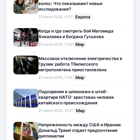
волос: Что показывают новые
исследования?
Европа
25 июля 2026, 11:27
Когда и где смотреть бой Магомеда
Анкалаева и Богдана Гуськова
Мир
25 июля 2026, 11:26
Массовое отключение электричества в
Грузии: работа Тбилисского
метрополитена приостановлена
Мир
25 июля 2026, 11:26
Подозрение в шпионаже в штаб-
квартире НАТО: арестован человек
китайского происхождения
Мир
25 июля 2026, 10:07
Напряженность между США и Ираном:
Дональд Трамп отдает предпочтение
дипломатии