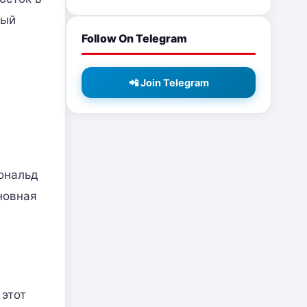
ный
Follow On Telegram
📲 Join Telegram
Дональд
новная
 этот