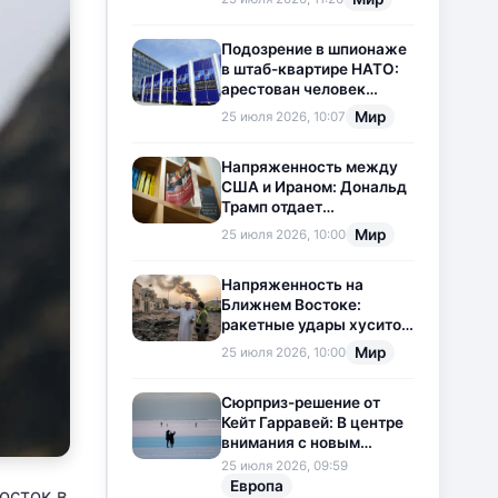
приостановлена
Подозрение в шпионаже
в штаб-квартире НАТО:
арестован человек
китайского
Мир
25 июля 2026, 10:07
происхождения
Напряженность между
США и Ираном: Дональд
Трамп отдает
предпочтение
Мир
25 июля 2026, 10:00
дипломатии
Напряженность на
Ближнем Востоке:
ракетные удары хуситов
по Саудовской Аравии
Мир
25 июля 2026, 10:00
загоняют ситуацию в
тупик
Сюрприз-решение от
Кейт Гарравей: В центре
внимания с новым
любовным
25 июля 2026, 09:59
приключением
Европа
осток в