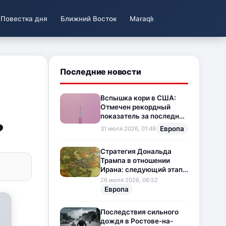
Повестка дня
Ближний Восток
Maraqlı
Последние новости
Вспышка кори в США:
Отмечен рекордный
показатель за последние
?
35 лет
Европа
31 июля 2026, 01:48
Стратегия Дональда
Трампа в отношении
Ирана: следующий этап
напряженности на
26 июля 2026, 06:52
Ближнем Востоке
Европа
Последствия сильного
дождя в Ростове-на-