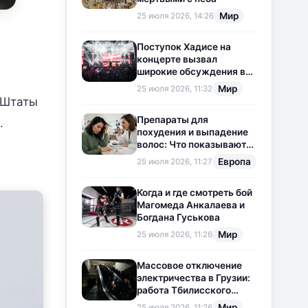
Мир
25 июля 2026, 14:26
Поступок Хадисе на
концерте вызвал
широкие обсуждения в
социальных сетях
Мир
25 июля 2026, 11:32
 Штаты
Препараты для
.
похудения и выпадение
волос: Что показывают
новые исследования?
Европа
25 июля 2026, 11:27
Когда и где смотреть бой
Магомеда Анкалаева и
Богдана Гуськова
Мир
25 июля 2026, 11:26
Массовое отключение
электричества в Грузии:
работа Тбилисского
метрополитена
Мир
25 июля 2026, 11:26