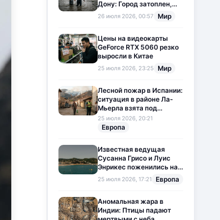
Дону: Город затоплен,
свет отключен
Мир
26 июля 2026, 00:57
Цены на видеокарты
GeForce RTX 5060 резко
выросли в Китае
Мир
25 июля 2026, 23:25
Лесной пожар в Испании:
ситуация в районе Ла-
Мьерла взята под
контроль
25 июля 2026, 20:21
Европа
Известная ведущая
Сусанна Грисо и Луис
Энрикес поженились на
Коста-Браве
Европа
25 июля 2026, 17:21
Аномальная жара в
Индии: Птицы падают
мертвыми с неба