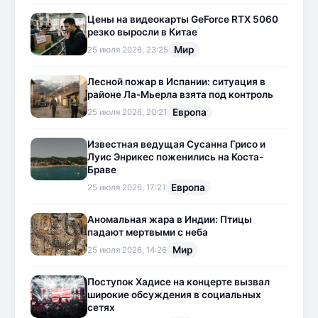
Цены на видеокарты GeForce RTX 5060
резко выросли в Китае
Мир
25 июля 2026, 23:25
Лесной пожар в Испании: ситуация в
районе Ла-Мьерла взята под контроль
Европа
25 июля 2026, 20:21
Известная ведущая Сусанна Грисо и
Луис Энрикес поженились на Коста-
Браве
Европа
25 июля 2026, 17:21
Аномальная жара в Индии: Птицы
падают мертвыми с неба
Мир
25 июля 2026, 14:26
Поступок Хадисе на концерте вызвал
широкие обсуждения в социальных
сетях