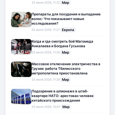
Мир
25 июля 2026, 11:32
Препараты для похудения и выпадение
волос: Что показывают новые
исследования?
Европа
25 июля 2026, 11:27
Когда и где смотреть бой Магомеда
Анкалаева и Богдана Гуськова
Мир
25 июля 2026, 11:26
Массовое отключение электричества в
Грузии: работа Тбилисского
метрополитена приостановлена
Мир
25 июля 2026, 11:26
Подозрение в шпионаже в штаб-
квартире НАТО: арестован человек
китайского происхождения
Мир
25 июля 2026, 10:07