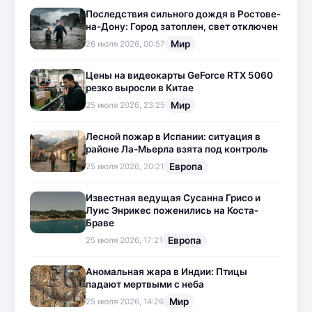
Последствия сильного дождя в Ростове-
на-Дону: Город затоплен, свет отключен
Мир
26 июля 2026, 00:57
Цены на видеокарты GeForce RTX 5060
резко выросли в Китае
Мир
25 июля 2026, 23:25
Лесной пожар в Испании: ситуация в
районе Ла-Мьерла взята под контроль
Европа
25 июля 2026, 20:21
Известная ведущая Сусанна Грисо и
Луис Энрикес поженились на Коста-
Браве
Европа
25 июля 2026, 17:21
Аномальная жара в Индии: Птицы
падают мертвыми с неба
Мир
25 июля 2026, 14:26