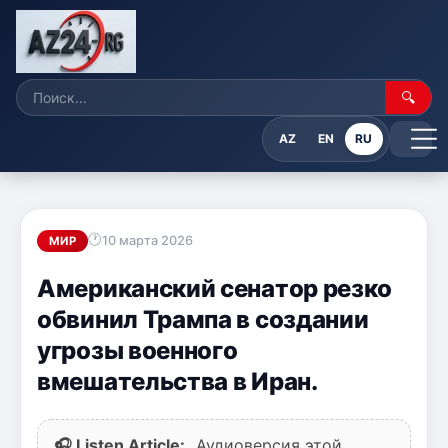
🔍
AZ
EN
RU
10 марта 2026
МИР
Американский сенатор резко
обвинил Трампа в создании
угрозы военного
вмешательства в Иран.
🎧 Listen Article:
Аудиоверсия этой