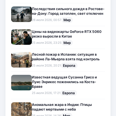
Последствия сильного дождя в Ростове-
на-Дону: Город затоплен, свет отключен
Мир
26 июля 2026, 00:57
Цены на видеокарты GeForce RTX 5060
резко выросли в Китае
Мир
25 июля 2026, 23:25
Лесной пожар в Испании: ситуация в
районе Ла-Мьерла взята под контроль
Европа
25 июля 2026, 20:21
Известная ведущая Сусанна Грисо и
Луис Энрикес поженились на Коста-
Браве
Европа
25 июля 2026, 17:21
Аномальная жара в Индии: Птицы
падают мертвыми с неба
Мир
25 июля 2026, 14:26