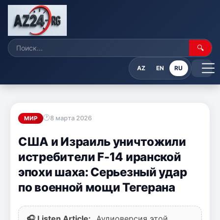
🔍
AZ
EN
RU
8 марта 2026
МИР
США и Израиль уничтожили
истребители F-14 иранской
эпохи шаха: Серьезный удар
по военной мощи Тегерана
🎧 Listen Article:
Аудиоверсия этой