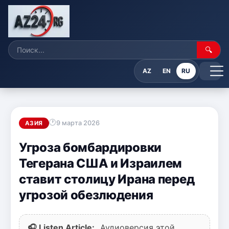
🔍
AZ
EN
RU
9 марта 2026
АЗИЯ
Угроза бомбардировки
Тегерана США и Израилем
ставит столицу Ирана перед
угрозой обезлюдения
🎧 Listen Article:
Аудиоверсия этой