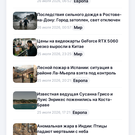
Европа
26 июля 2026, 06:52
Последствия сильного дождя в Ростове-
на-Дону: Город затоплен, свет отключен
Мир
26 июля 2026, 00:57
Цены на видеокарты GeForce RTX 5060
резко выросли в Китае
Мир
25 июля 2026, 23:25
Лесной пожар в Испании: ситуация в
районе Ла-Мьерла взята под контроль
Европа
25 июля 2026, 20:21
Известная ведущая Сусанна Грисо и
Луис Энрикес поженились на Коста-
Браве
Европа
25 июля 2026, 17:21
Аномальная жара в Индии: Птицы
падают мертвыми с неба