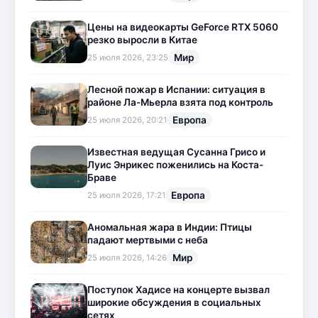
Цены на видеокарты GeForce RTX 5060
резко выросли в Китае
Мир
25 июля 2026, 23:25
Лесной пожар в Испании: ситуация в
районе Ла-Мьерла взята под контроль
Европа
25 июля 2026, 20:21
Известная ведущая Сусанна Грисо и
Луис Энрикес поженились на Коста-
Браве
Европа
25 июля 2026, 17:21
Аномальная жара в Индии: Птицы
падают мертвыми с неба
Мир
25 июля 2026, 14:26
Поступок Хадисе на концерте вызвал
широкие обсуждения в социальных
сетях