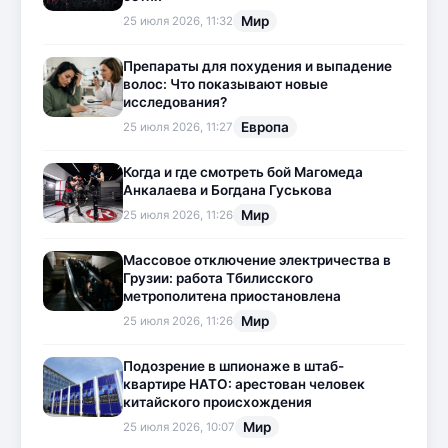
Мир
25 июля 2026, 11:32
Препараты для похудения и выпадение
волос: Что показывают новые
исследования?
Европа
25 июля 2026, 11:27
Когда и где смотреть бой Магомеда
Анкалаева и Богдана Гуськова
Мир
25 июля 2026, 11:26
Массовое отключение электричества в
Грузии: работа Тбилисского
метрополитена приостановлена
Мир
25 июля 2026, 11:26
Подозрение в шпионаже в штаб-
квартире НАТО: арестован человек
китайского происхождения
Мир
25 июля 2026, 10:07