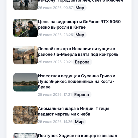
на-Дону: Город затоплен, свет отключен
Мир
26 июля 2026, 00:57
Цены на видеокарты GeForce RTX 5060
резко выросли в Китае
Мир
25 июля 2026, 23:25
Лесной пожар в Испании: ситуация в
районе Ла-Мьерла взята под контроль
Европа
25 июля 2026, 20:21
Известная ведущая Сусанна Грисо и
Луис Энрикес поженились на Коста-
Браве
Европа
25 июля 2026, 17:21
Аномальная жара в Индии: Птицы
падают мертвыми с неба
Мир
25 июля 2026, 14:26
Поступок Хадисе на концерте вызвал