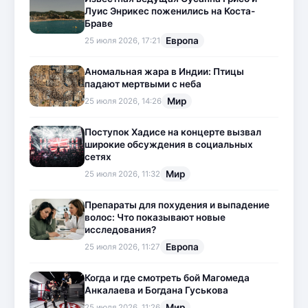
Луис Энрикес поженились на Коста-
Браве
Европа
25 июля 2026, 17:21
Аномальная жара в Индии: Птицы
падают мертвыми с неба
Мир
25 июля 2026, 14:26
Поступок Хадисе на концерте вызвал
широкие обсуждения в социальных
сетях
Мир
25 июля 2026, 11:32
Препараты для похудения и выпадение
волос: Что показывают новые
исследования?
Европа
25 июля 2026, 11:27
Когда и где смотреть бой Магомеда
Анкалаева и Богдана Гуськова
Мир
25 июля 2026, 11:26