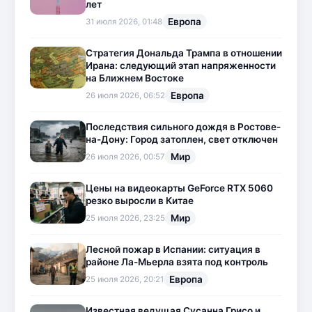
лет
Европа
31 июля 2026, 01:48
Стратегия Дональда Трампа в отношении
Ирана: следующий этап напряженности
на Ближнем Востоке
Европа
26 июля 2026, 06:52
Последствия сильного дождя в Ростове-
на-Дону: Город затоплен, свет отключен
Мир
26 июля 2026, 00:57
Цены на видеокарты GeForce RTX 5060
резко выросли в Китае
Мир
25 июля 2026, 23:25
Лесной пожар в Испании: ситуация в
районе Ла-Мьерла взята под контроль
Европа
25 июля 2026, 20:21
Известная ведущая Сусанна Грисо и