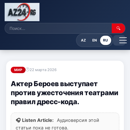
🔍
AZ
EN
RU
22 марта 2026
МИР
Актер Бероев выступает
против ужесточения театрами
правил дресс-кода.
🎧 Listen Article:
Аудиоверсия этой
статьи пока не готова.