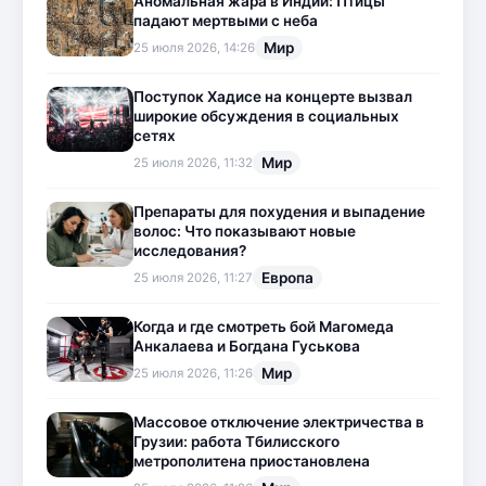
Аномальная жара в Индии: Птицы
падают мертвыми с неба
Мир
25 июля 2026, 14:26
Поступок Хадисе на концерте вызвал
широкие обсуждения в социальных
сетях
Мир
25 июля 2026, 11:32
Препараты для похудения и выпадение
волос: Что показывают новые
исследования?
Европа
25 июля 2026, 11:27
Когда и где смотреть бой Магомеда
Анкалаева и Богдана Гуськова
Мир
25 июля 2026, 11:26
Массовое отключение электричества в
Грузии: работа Тбилисского
метрополитена приостановлена