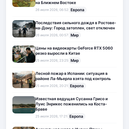
на Ближнем Востоке
Европа
26 июля 2026, 06:52
Последствия сильного дождя в Ростове-
на-Дону: Город затоплен, свет отключен
Мир
26 июля 2026, 00:57
Цены на видеокарты GeForce RTX 5060
резко выросли в Китае
Мир
25 июля 2026, 23:25
Лесной пожар в Испании: ситуация в
районе Ла-Мьерла взята под контроль
Европа
25 июля 2026, 20:21
Известная ведущая Сусанна Грисо и
Луис Энрикес поженились на Коста-
Браве
Европа
25 июля 2026, 17:21