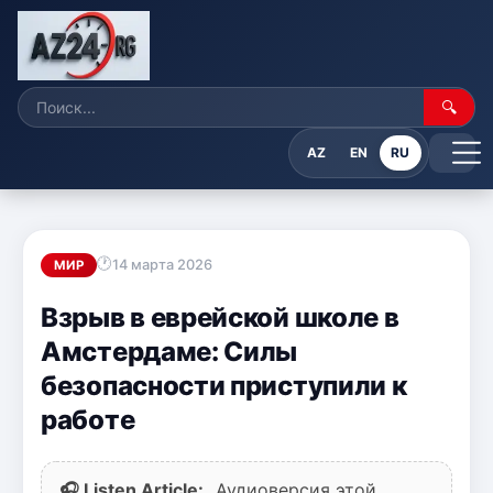
🔍
AZ
EN
RU
14 марта 2026
МИР
Взрыв в еврейской школе в
Амстердаме: Силы
безопасности приступили к
работе
🎧 Listen Article:
Аудиоверсия этой