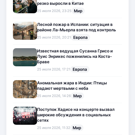
резко выросли в Китае
Мир
25 июля 2026, 23:25
Лесной пожар в Испании: ситуация в
районе Ла-Мьерла взята под контроль
Европа
25 июля 2026, 20:21
Известная ведущая Сусанна Грисо и
Луис Энрикес поженились на Коста-
Браве
Европа
25 июля 2026, 17:21
Аномальная жара в Индии: Птицы
падают мертвыми с неба
Мир
25 июля 2026, 14:26
Поступок Хадисе на концерте вызвал
широкие обсуждения в социальных
сетях
Мир
25 июля 2026, 11:32