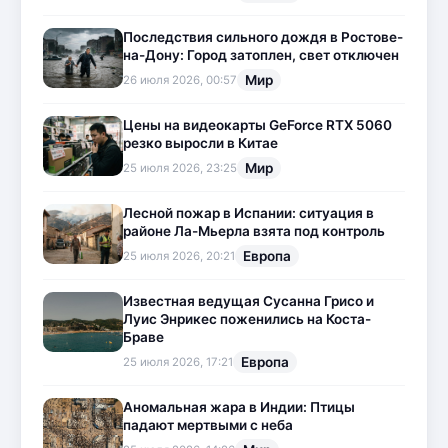
Последствия сильного дождя в Ростове-
на-Дону: Город затоплен, свет отключен
Мир
26 июля 2026, 00:57
Цены на видеокарты GeForce RTX 5060
резко выросли в Китае
Мир
25 июля 2026, 23:25
Лесной пожар в Испании: ситуация в
районе Ла-Мьерла взята под контроль
Европа
25 июля 2026, 20:21
Известная ведущая Сусанна Грисо и
Луис Энрикес поженились на Коста-
Браве
Европа
25 июля 2026, 17:21
Аномальная жара в Индии: Птицы
падают мертвыми с неба