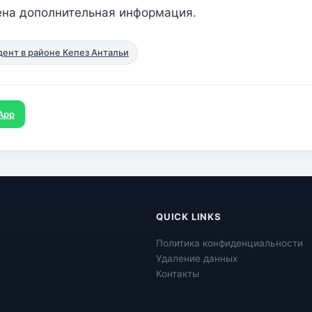
ена дополнительная информация.
ент в районе Кепез Антальи
App
QUICK LINKS
Политика конфиденциальности
Удаление данных
Контакты