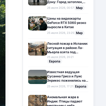
Дону: Город затоплен,
свет отключен
Мир
26 июля 2026, 00:57
Цены на видеокарты
GeForce RTX 5060 резко
выросли в Китае
Мир
25 июля 2026, 23:25
Лесной пожар в Испании:
ситуация в районе Ла-
Мьерла взята под
контроль
25 июля 2026, 20:21
Европа
Известная ведущая
Сусанна Грисо и Луис
Энрикес поженились на
Коста-Браве
Европа
25 июля 2026, 17:21
Аномальная жара в
Индии: Птицы падают
мертвыми с неба