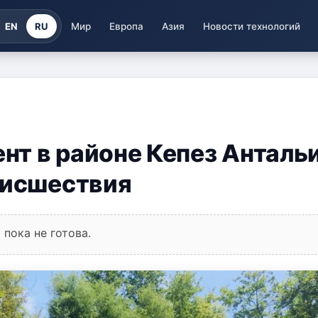
EN
RU
Мир
Европа
Азия
Новости технологий
т в районе Кепез Антальи
оисшествия
пока не готова.