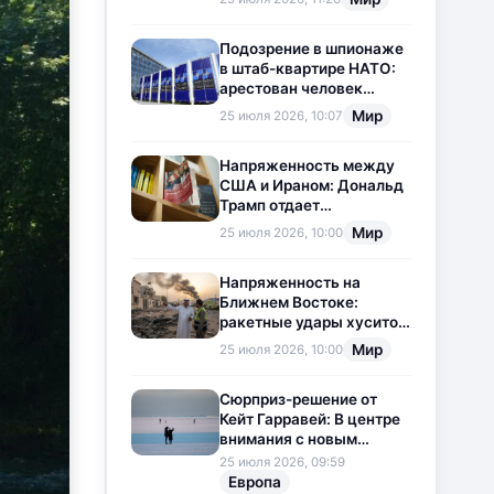
приостановлена
Подозрение в шпионаже
в штаб-квартире НАТО:
арестован человек
китайского
Мир
25 июля 2026, 10:07
происхождения
Напряженность между
США и Ираном: Дональд
Трамп отдает
предпочтение
Мир
25 июля 2026, 10:00
дипломатии
Напряженность на
Ближнем Востоке:
ракетные удары хуситов
по Саудовской Аравии
Мир
25 июля 2026, 10:00
загоняют ситуацию в
тупик
Сюрприз-решение от
Кейт Гарравей: В центре
внимания с новым
любовным
25 июля 2026, 09:59
приключением
Европа