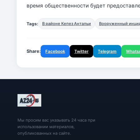
время общественности будет предоставл
Tags:
В районе Кепез Антальи
Вооруженный инцид
Share:
Facebook
Twitter
Telegram
Whats
Мы просим вас указывать 24 часа при
использовании материалов,
опубликованных на сайте.