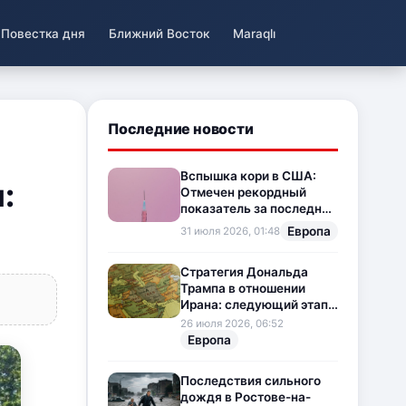
Повестка дня
Ближний Восток
Maraqlı
Последние новости
Вспышка кори в США:
:
Отмечен рекордный
показатель за последние
35 лет
Европа
31 июля 2026, 01:48
Стратегия Дональда
Трампа в отношении
Ирана: следующий этап
напряженности на
26 июля 2026, 06:52
Ближнем Востоке
Европа
Последствия сильного
дождя в Ростове-на-