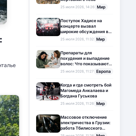
Мир
25 июля 2026, 14:26
Поступок Хадисе на
концерте вызвал
широкие обсуждения в
:
социальных сетях
Мир
25 июля 2026, 11:32
Препараты для
похудения и выпадение
волос: Что показывают
нталье
новые исследования?
Европа
25 июля 2026, 11:27
Когда и где смотреть бой
Магомеда Анкалаева и
Богдана Гуськова
Мир
25 июля 2026, 11:26
Массовое отключение
электричества в Грузии:
работа Тбилисского
метрополитена
Мир
25 июля 2026, 11:26