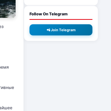
Follow On Telegram
ез
📲 Join Telegram
ремя
ативные
жайшее