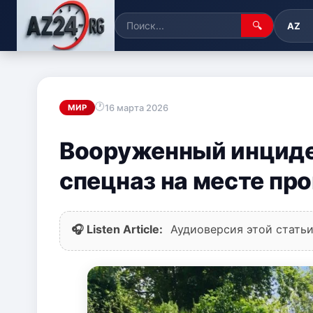
🔍
AZ
16 марта 2026
МИР
Вооруженный инциден
спецназ на месте пр
🎧 Listen Article:
Аудиоверсия этой статьи 