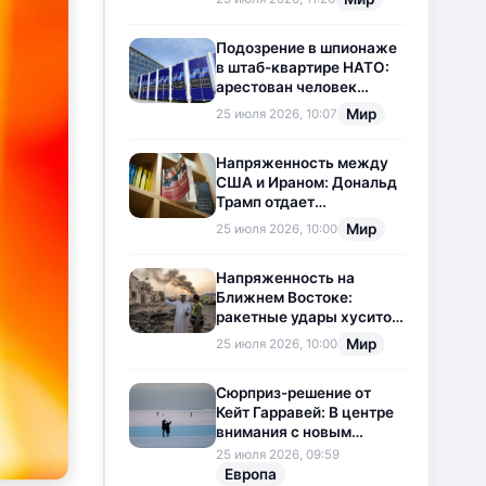
приостановлена
Подозрение в шпионаже
в штаб-квартире НАТО:
арестован человек
китайского
Мир
25 июля 2026, 10:07
происхождения
Напряженность между
США и Ираном: Дональд
Трамп отдает
предпочтение
Мир
25 июля 2026, 10:00
дипломатии
Напряженность на
Ближнем Востоке:
ракетные удары хуситов
по Саудовской Аравии
Мир
25 июля 2026, 10:00
загоняют ситуацию в
тупик
Сюрприз-решение от
Кейт Гарравей: В центре
внимания с новым
любовным
25 июля 2026, 09:59
приключением
Европа