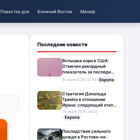
Повестка дня
Ближний Восток
Maraqlı
Последние новости
Вспышка кори в США:
Отмечен рекордный
показатель за последние
35 лет
Европа
31 июля 2026, 01:48
Стратегия Дональда
Трампа в отношении
Ирана: следующий этап
напряженности на
26 июля 2026, 06:52
Ближнем Востоке
Европа
Последствия сильного
дождя в Ростове-на-