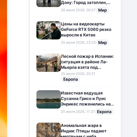
Дону: Город затоплен,
свет отключен
Мир
26 июля 2026, 00:57
Цены на видеокарты
GeForce RTX 5060 резко
выросли в Китае
Мир
25 июля 2026, 23:25
Лесной пожар в Испании:
ситуация в районе Ла-
Мьерла взята под
контроль
25 июля 2026, 20:21
Европа
Известная ведущая
Сусанна Грисо и Луис
Энрикес поженились на
Коста-Браве
Европа
25 июля 2026, 17:21
Аномальная жара в
Индии: Птицы падают
мертвыми с неба