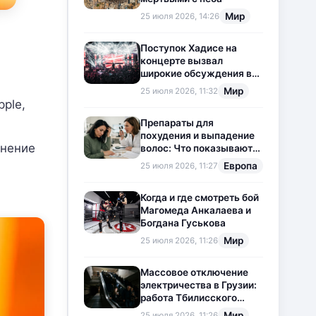
Мир
25 июля 2026, 14:26
Поступок Хадисе на
концерте вызвал
широкие обсуждения в
социальных сетях
Мир
25 июля 2026, 11:32
pple,
Препараты для
похудения и выпадение
анение
волос: Что показывают
новые исследования?
Европа
25 июля 2026, 11:27
Когда и где смотреть бой
Магомеда Анкалаева и
Богдана Гуськова
Мир
25 июля 2026, 11:26
Массовое отключение
электричества в Грузии:
работа Тбилисского
метрополитена
Мир
25 июля 2026, 11:26