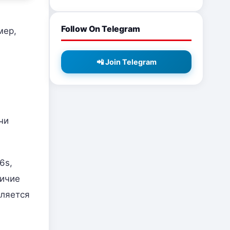
я
Follow On Telegram
мер,
📲 Join Telegram
чи
6s,
личие
вляется