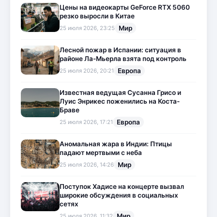
Цены на видеокарты GeForce RTX 5060
резко выросли в Китае
Мир
25 июля 2026, 23:25
Лесной пожар в Испании: ситуация в
районе Ла-Мьерла взята под контроль
Европа
25 июля 2026, 20:21
Известная ведущая Сусанна Грисо и
Луис Энрикес поженились на Коста-
Браве
Европа
25 июля 2026, 17:21
Аномальная жара в Индии: Птицы
падают мертвыми с неба
Мир
25 июля 2026, 14:26
Поступок Хадисе на концерте вызвал
широкие обсуждения в социальных
сетях
Мир
25 июля 2026, 11:32