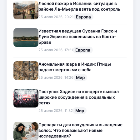
Лесной пожар в Испании: ситуация в
районе Ла-Мьерла взята под контроль
Европа
25 июля 2026, 20:21
Известная ведущая Сусанна Грисо и
Луис Энрикес поженились на Коста-
Браве
Европа
25 июля 2026, 17:21
Аномальная жара в Индии: Птицы
падают мертвыми с неба
Мир
25 июля 2026, 14:26
Поступок Хадисе на концерте вызвал
широкие обсуждения в социальных
сетях
Мир
25 июля 2026, 11:32
Препараты для похудения и выпадение
волос: Что показывают новые
исследования?