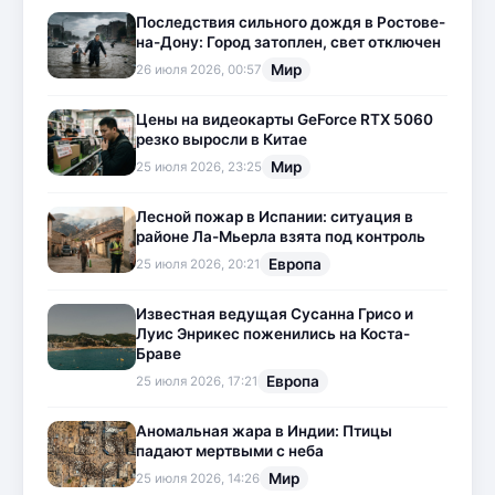
Последствия сильного дождя в Ростове-
на-Дону: Город затоплен, свет отключен
Мир
26 июля 2026, 00:57
Цены на видеокарты GeForce RTX 5060
резко выросли в Китае
Мир
25 июля 2026, 23:25
Лесной пожар в Испании: ситуация в
районе Ла-Мьерла взята под контроль
Европа
25 июля 2026, 20:21
Известная ведущая Сусанна Грисо и
Луис Энрикес поженились на Коста-
Браве
Европа
25 июля 2026, 17:21
Аномальная жара в Индии: Птицы
падают мертвыми с неба
Мир
25 июля 2026, 14:26