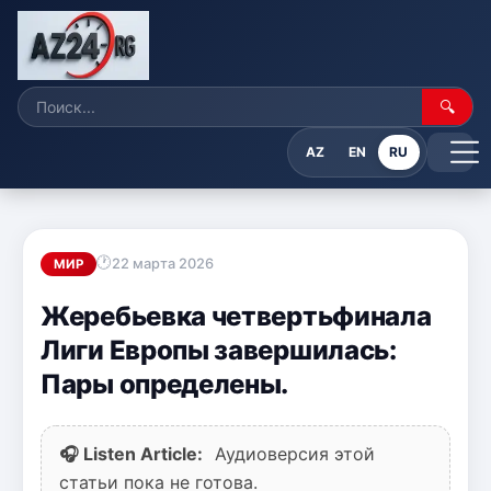
🔍
AZ
EN
RU
22 марта 2026
МИР
Жеребьевка четвертьфинала
Лиги Европы завершилась:
Пары определены.
🎧 Listen Article:
Аудиоверсия этой
статьи пока не готова.