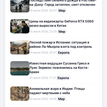
Последствия сильного дождя в Ростове-
на-Дону: Город затоплен, свет отключен
Мир
26 июля 2026, 00:57
Цены на видеокарты GeForce RTX 5060
резко выросли в Китае
Мир
25 июля 2026, 23:25
Лесной пожар в Испании: ситуация в
районе Ла-Мьерла взята под контроль
Европа
25 июля 2026, 20:21
Известная ведущая Сусанна Грисо и
Луис Энрикес поженились на Коста-
Браве
Европа
25 июля 2026, 17:21
Аномальная жара в Индии: Птицы
падают мертвыми с неба
Мир
25 июля 2026, 14:26