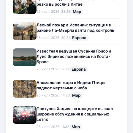
резко выросли в Китае
Мир
25 июля 2026, 23:25
Лесной пожар в Испании: ситуация в
районе Ла-Мьерла взята под контроль
Европа
25 июля 2026, 20:21
Известная ведущая Сусанна Грисо и
Луис Энрикес поженились на Коста-
Браве
Европа
25 июля 2026, 17:21
Аномальная жара в Индии: Птицы
падают мертвыми с неба
Мир
25 июля 2026, 14:26
Поступок Хадисе на концерте вызвал
широкие обсуждения в социальных
сетях
Мир
25 июля 2026, 11:32