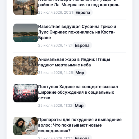
районе Ла-Мьерла взята под контроль
Европа
25 июля 2026, 20:21
Известная ведущая Сусанна Грисо и
Луис Энрикес поженились на Коста-
Браве
Европа
25 июля 2026, 17:21
Аномальная жара в Индии: Птицы
падают мертвыми с неба
Мир
25 июля 2026, 14:26
Поступок Хадисе на концерте вызвал
широкие обсуждения в социальных
сетях
Мир
25 июля 2026, 11:32
Препараты для похудения и выпадение
волос: Что показывают новые
исследования?
Европа
25 июля 2026, 11:27