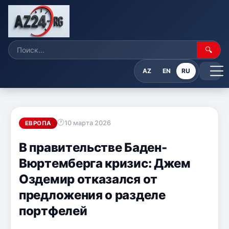
🔍
AZ
EN
RU
10 марта 2026
ЕВРОПА
В правительстве Баден-
Вюртемберга кризис: Джем
Оздемир отказался от
предложения о разделе
портфелей