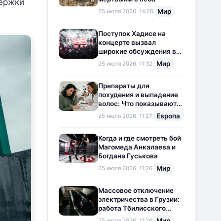
держки
Мир
25 июля 2026, 14:26
Поступок Хадисе на
концерте вызвал
широкие обсуждения в
социальных сетях
Мир
25 июля 2026, 11:32
Препараты для
похудения и выпадение
волос: Что показывают
новые исследования?
Европа
25 июля 2026, 11:27
Когда и где смотреть бой
Магомеда Анкалаева и
Богдана Гуськова
Мир
25 июля 2026, 11:26
Массовое отключение
электричества в Грузии:
работа Тбилисского
метрополитена
Мир
25 июля 2026, 11:26