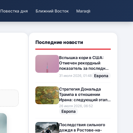
Повестка дня
Ближний Восток
Maraqlı
Последние новости
Вспышка кори в США:
Отмечен рекордный
показатель за последние
35 лет
Европа
31 июля 2026, 01:48
Стратегия Дональда
Трампа в отношении
Ирана: следующий этап
напряженности на
26 июля 2026, 06:52
Ближнем Востоке
Европа
Последствия сильного
дождя в Ростове-на-