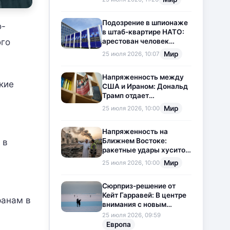
приостановлена
Подозрение в шпионаже
о-
в штаб-квартире НАТО:
ого
арестован человек
китайского
Мир
25 июля 2026, 10:07
происхождения
Напряженность между
кие
США и Ираном: Дональд
Трамп отдает
предпочтение
Мир
25 июля 2026, 10:00
дипломатии
Напряженность на
Ближнем Востоке:
 в
ракетные удары хуситов
по Саудовской Аравии
Мир
25 июля 2026, 10:00
загоняют ситуацию в
тупик
Сюрприз-решение от
Кейт Гарравей: В центре
ранам в
внимания с новым
любовным
25 июля 2026, 09:59
приключением
Европа