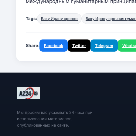
международным гуманитарным принципа
Tags:
Баку Ирану срочно
Баку Ирану срочная гум
Share:
Facebook
Twitter
Telegram
Whats
Мы просим вас указывать 24 часа при
использовании материалов,
опубликованных на сайте.