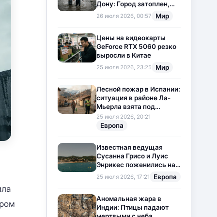
Дону: Город затоплен,
свет отключен
Мир
26 июля 2026, 00:57
Цены на видеокарты
GeForce RTX 5060 резко
выросли в Китае
Мир
25 июля 2026, 23:25
Лесной пожар в Испании:
ситуация в районе Ла-
Мьерла взята под
контроль
25 июля 2026, 20:21
Европа
Известная ведущая
Сусанна Грисо и Луис
Энрикес поженились на
Коста-Браве
Европа
25 июля 2026, 17:21
ила
Аномальная жара в
ером
Индии: Птицы падают
мертвыми с неба