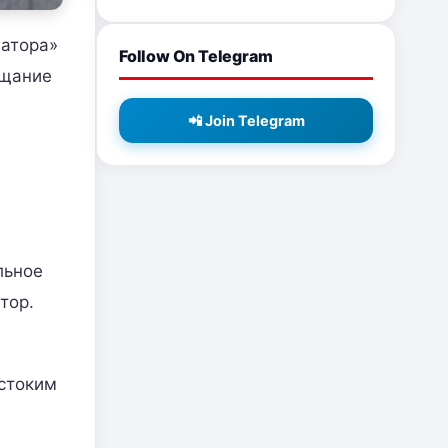
матора»
Follow On Telegram
ещание
📲 Join Telegram
льное
тор.
стоким