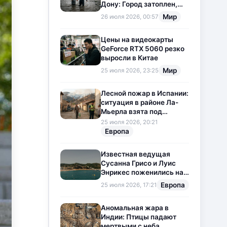
Дону: Город затоплен,
свет отключен
Мир
26 июля 2026, 00:57
Цены на видеокарты
GeForce RTX 5060 резко
выросли в Китае
Мир
25 июля 2026, 23:25
Лесной пожар в Испании:
ситуация в районе Ла-
Мьерла взята под
контроль
25 июля 2026, 20:21
Европа
Известная ведущая
Сусанна Грисо и Луис
Энрикес поженились на
Коста-Браве
Европа
25 июля 2026, 17:21
Аномальная жара в
Индии: Птицы падают
мертвыми с неба