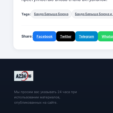
Tags:
Банда Барыша Боюна
Банда Барыша Боюна и
Share:
Facebook
Twitter
Telegram
Whats
Мы просим вас указывать 24 часа при
использовании материалов,
опубликованных на сайте.