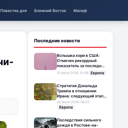
Повестка дня
Ближний Восток
Maraqlı
Последние новости
Вспышка кори в США:
чи-
Отмечен рекордный
показатель за последние
35 лет
Европа
31 июля 2026, 01:48
Стратегия Дональда
Трампа в отношении
Ирана: следующий этап
напряженности на
26 июля 2026, 06:52
Ближнем Востоке
Европа
Последствия сильного
дождя в Ростове-на-