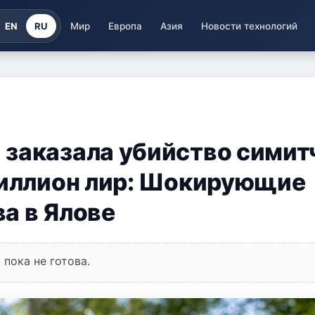
EN
RU
Мир
Европа
Азия
Новости технологий
заказала убийство симит
миллион лир: Шокирующие
а в Ялове
пока не готова.