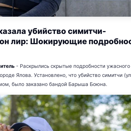
казала убийство симитчи-
ион лир: Шокирующие подробно
читель
- Раскрылись скрытые подробности ужасного
ороде Ялова. Установлено, что убийство симитчи (у
омом, было заказано бандой Барыша Боюна.