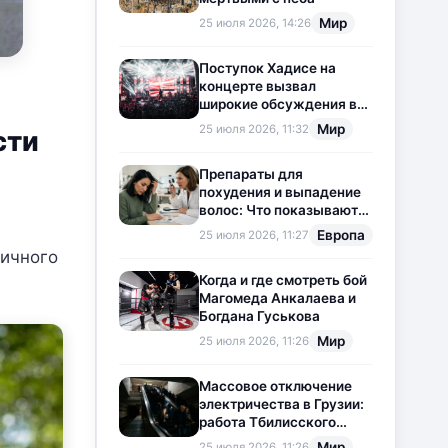
Мир
25 июля 2026, 14:26
Поступок Хадисе на
концерте вызвал
широкие обсуждения в
социальных сетях
Мир
25 июля 2026, 11:32
сти
Препараты для
похудения и выпадение
волос: Что показывают
новые исследования?
Европа
25 июля 2026, 11:27
личного
Когда и где смотреть бой
Магомеда Анкалаева и
Богдана Гуськова
Мир
25 июля 2026, 11:26
Массовое отключение
электричества в Грузии:
работа Тбилисского
метрополитена
Мир
25 июля 2026, 11:26