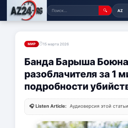
🔍
AZ
15 марта 2026
МИР
Банда Барыша Боюна 
разоблачителя за 1 
подробности убийств
🎧 Listen Article:
Аудиоверсия этой статьи 