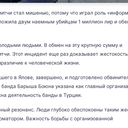
итчи стал мишенью, потому что играл роль «инфор
ложила двум наемным убийцам 1 миллион лир и об
лодыми людьми. В обмен на эту крупную сумму и
итчи. Этот инцидент еще раз доказывает жестокость
зразличие к человеческой жизни.
шего в Ялове, завершено, и подготовлено обвините
 банда Барыша Боюна указана как главный организа
сна деятельность банды в Турции.
ный резонанс. Люди глубоко обеспокоены таким же
орматором. Важность борьбы с организованной