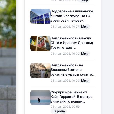
приостановлена
Подозрение в шпионаже
в штаб-квартире НАТО:
арестован человек
китайского
Мир
25 июля 2026, 10:07
происхождения
Напряженность между
США и Ираном: Дональд
Трамп отдает
предпочтение
Мир
25 июля 2026, 10:00
дипломатии
Напряженность на
Ближнем Востоке:
ракетные удары хуситов
по Саудовской Аравии
Мир
25 июля 2026, 10:00
загоняют ситуацию в
тупик
Сюрприз-решение от
Кейт Гарравей: В центре
внимания с новым
любовным
25 июля 2026, 09:59
приключением
Европа