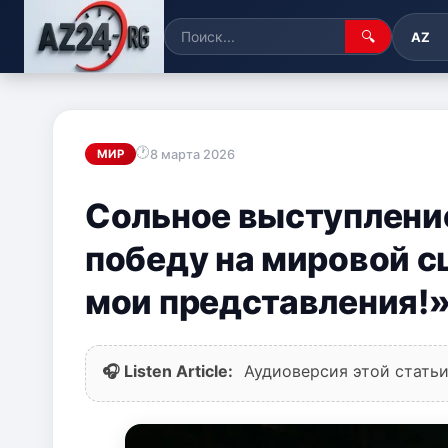
🔍
AZ
8 марта 2026
МИР
Сольное выступлени
победу на мировой с
мои представления!
🎧 Listen Article:
Аудиоверсия этой статьи 