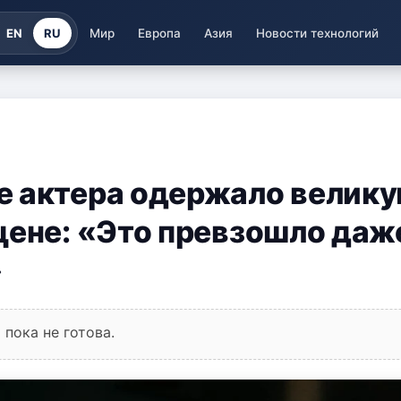
EN
RU
Мир
Европа
Азия
Новости технологий
е актера одержало велик
цене: «Это превзошло даж
»
пока не готова.