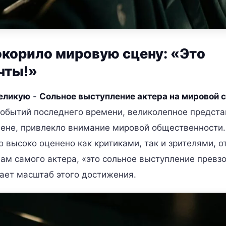
корило мировую сцену: «Это
чты!»
великую
-
Сольное выступление актера на мировой 
обытий последнего времени, великолепное предста
цене, привлекло внимание мировой общественности.
высоко оценено как критиками, так и зрителями, о
вам самого актера, «это сольное выступление превз
ает масштаб этого достижения.