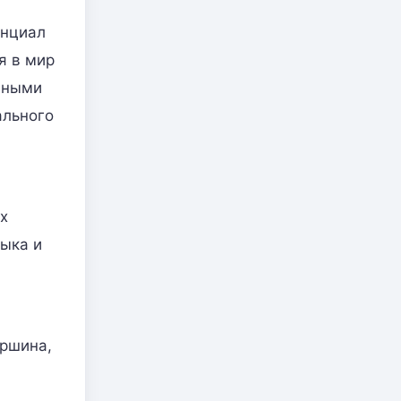
енциал
я в мир
нными
ального
х
зыка и
ершина,