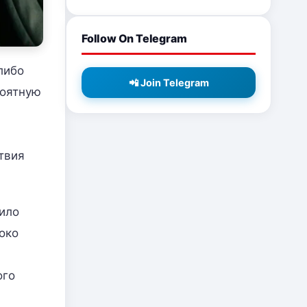
Follow On Telegram
либо
📲 Join Telegram
роятную
твия
ило
око
ого