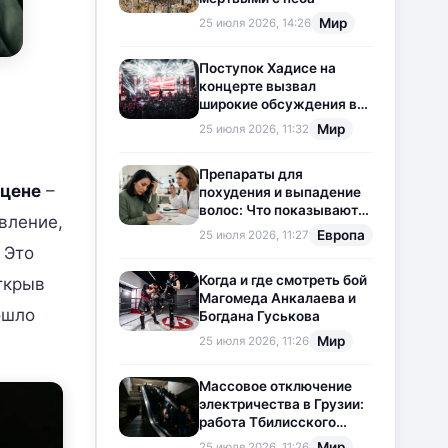
Мир
25 июля 2026, 14:26
Поступок Хадисе на
концерте вызвал
широкие обсуждения в
социальных сетях
Мир
25 июля 2026, 11:32
Препараты для
сцене
–
похудения и выпадение
волос: Что показывают
вление,
новые исследования?
Европа
25 июля 2026, 11:27
 Это
Когда и где смотреть бой
ткрыв
Магомеда Анкалаева и
ошло
Богдана Гуськова
Мир
25 июля 2026, 11:26
Массовое отключение
электричества в Грузии:
работа Тбилисского
метрополитена
Мир
25 июля 2026, 11:26