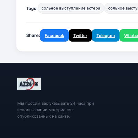
Tags:
сольное выступление актера
сольное высту
Share:
Facebook
Twitter
Telegram
Whats
Мы просим вас указывать 24 часа при
использовании материалов,
опубликованных на сайте.