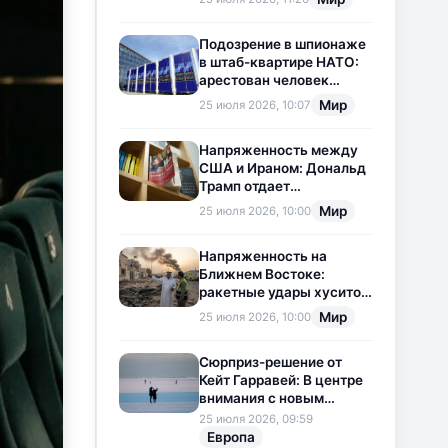
приостановлена
Подозрение в шпионаже
в штаб-квартире НАТО:
арестован человек
китайского
Мир
25 июля 2026, 10:07
происхождения
Напряженность между
США и Ираном: Дональд
Трамп отдает
предпочтение
Мир
25 июля 2026, 10:00
дипломатии
Напряженность на
Ближнем Востоке:
ракетные удары хуситов
по Саудовской Аравии
Мир
25 июля 2026, 10:00
загоняют ситуацию в
тупик
Сюрприз-решение от
Кейт Гарравей: В центре
внимания с новым
любовным
25 июля 2026, 09:59
приключением
Европа