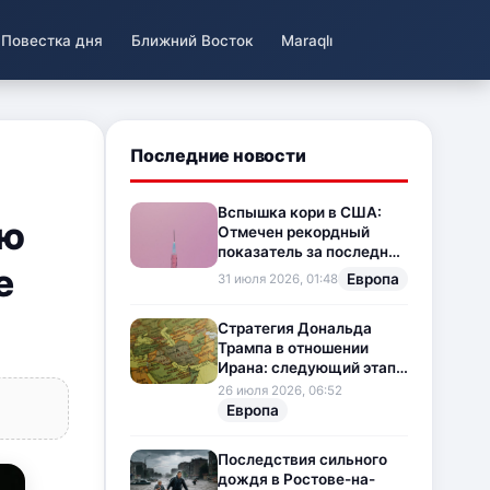
Повестка дня
Ближний Восток
Maraqlı
Последние новости
Вспышка кори в США:
ую
Отмечен рекордный
показатель за последние
е
35 лет
Европа
31 июля 2026, 01:48
Стратегия Дональда
Трампа в отношении
Ирана: следующий этап
напряженности на
26 июля 2026, 06:52
Ближнем Востоке
Европа
Последствия сильного
дождя в Ростове-на-