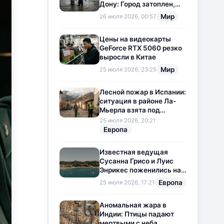
Дону: Город затоплен,
свет отключен
Мир
26 июля 2026, 00:57
Цены на видеокарты
GeForce RTX 5060 резко
выросли в Китае
Мир
25 июля 2026, 23:25
Лесной пожар в Испании:
ситуация в районе Ла-
Мьерла взята под
контроль
25 июля 2026, 20:21
Европа
Известная ведущая
Сусанна Грисо и Луис
Энрикес поженились на
Коста-Браве
Европа
25 июля 2026, 17:21
Аномальная жара в
Индии: Птицы падают
мертвыми с неба