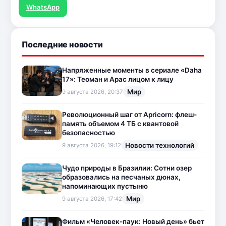
WhatsApp
Последние новости
Напряженные моменты в сериале «Daha
17»: Теоман и Арас лицом к лицу
Мир
9 августа 2026, 20:37
Революционный шаг от Apricorn: флеш-
память объемом 4 ТБ с квантовой
безопасностью
Новости технологий
9 августа 2026, 19:12
Чудо природы в Бразилии: Сотни озер
образовались на песчаных дюнах,
напоминающих пустыню
Мир
9 августа 2026, 17:42
Фильм «Человек-паук: Новый день» бьет