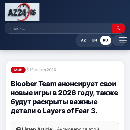
🔍
AZ
EN
RU
10 марта 2026
МИР
Bloober Team анонсирует свои
новые игры в 2026 году, также
будут раскрыты важные
детали о Layers of Fear 3.
🎧 Listen Article:
Аудиоверсия этой