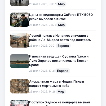
Мир
26 июля 2026, 00:57
Цены на видеокарты GeForce RTX 5060
резко выросли в Китае
Мир
25 июля 2026, 23:25
Лесной пожар в Испании: ситуация в
районе Ла-Мьерла взята под контроль
Европа
25 июля 2026, 20:21
Известная ведущая Сусанна Грисо и
Луис Энрикес поженились на Коста-
Браве
Европа
25 июля 2026, 17:21
Аномальная жара в Индии: Птицы
падают мертвыми с неба
Мир
25 июля 2026, 14:26
Поступок Хадисе на концерте вызвал