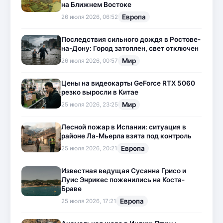
на Ближнем Востоке
Европа
26 июля 2026, 06:52
Последствия сильного дождя в Ростове-
на-Дону: Город затоплен, свет отключен
Мир
26 июля 2026, 00:57
Цены на видеокарты GeForce RTX 5060
резко выросли в Китае
Мир
25 июля 2026, 23:25
Лесной пожар в Испании: ситуация в
районе Ла-Мьерла взята под контроль
Европа
25 июля 2026, 20:21
Известная ведущая Сусанна Грисо и
Луис Энрикес поженились на Коста-
Браве
Европа
25 июля 2026, 17:21