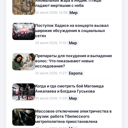
Аномальная жара в Индии: Птицы
падают мертвыми с неба
Мир
25 июля 2026, 14:26
Поступок Хадисе на концерте вызвал
широкие обсуждения в социальных
сетях
Мир
25 июля 2026, 11:32
Препараты для похудения и выпадение
волос: Что показывают новые
исследования?
Европа
25 июля 2026, 11:27
Когда и где смотреть бой Магомеда
Анкалаева и Богдана Гуськова
Мир
25 июля 2026, 11:26
Массовое отключение электричества в
Грузии: работа Тбилисского
метрополитена приостановлена