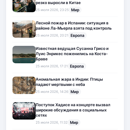
резко выросли в Китае
Мир
25 июля 2026, 23:25
Лесной пожар в Испании: ситуация в
районе Ла-Мьерла взята под контроль
Европа
25 июля 2026, 20:21
Известная ведущая Сусанна Грисо и
Луис Энрикес поженились на Коста-
Браве
Европа
25 июля 2026, 17:21
Аномальная жара в Индии: Птицы
падают мертвыми с неба
Мир
25 июля 2026, 14:26
Поступок Хадисе на концерте вызвал
широкие обсуждения в социальных
сетях
Мир
25 июля 2026, 11:32