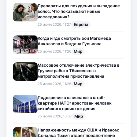
Препараты для похудения и выпадение
волос: Что показывают новые
исследования?
Европа
25 июля 2026, 11:27
Когда и где смотреть бой Магомеда
Анкалаева и Богдана Гуськова
Мир
25 июля 2026, 11:26
Массовое отключение электричества в
Грузии: работа Тбилисского
метрополитена приостановлена
Мир
25 июля 2026, 11:26
Подозрение в шпионаже в штаб-
квартире НАТО: арестован человек
китайского происхождения
Мир
25 июля 2026, 10:07
Напряженность между США и Ираном:
Дональд Трамп отдает предпочтение