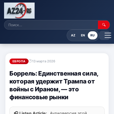
🔍
AZ
EN
RU
13 марта 2026
ЕВРОПА
Боррель: Единственная сила,
которая удержит Трампа от
войны с Ираном, — это
финансовые рынки
🎧 Listen Article:
Аудиоверсия этой