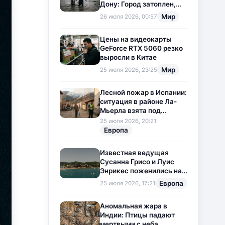
Дону: Город затоплен,
свет отключен
Мир
26 июля 2026, 00:57
Цены на видеокарты
GeForce RTX 5060 резко
выросли в Китае
Мир
25 июля 2026, 23:25
Лесной пожар в Испании:
ситуация в районе Ла-
Мьерла взята под
контроль
25 июля 2026, 20:21
Европа
Известная ведущая
Сусанна Грисо и Луис
Энрикес поженились на
Коста-Браве
Европа
25 июля 2026, 17:21
Аномальная жара в
Индии: Птицы падают
мертвыми с неба