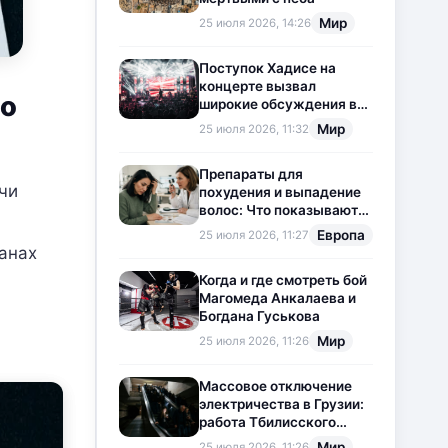
Мир
25 июля 2026, 14:26
Поступок Хадисе на
концерте вызвал
го
широкие обсуждения в
социальных сетях
Мир
25 июля 2026, 11:32
Препараты для
чи
похудения и выпадение
волос: Что показывают
новые исследования?
Европа
25 июля 2026, 11:27
анах
Когда и где смотреть бой
Магомеда Анкалаева и
Богдана Гуськова
Мир
25 июля 2026, 11:26
Массовое отключение
электричества в Грузии:
работа Тбилисского
метрополитена
Мир
25 июля 2026, 11:26