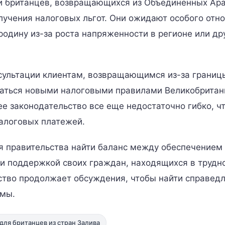
ди британцев, возвращающихся из Объединенных Ар
лучения налоговых льгот. Они ожидают особого отн
одину из-за роста напряженности в регионе или др
ультации клиентам, возвращающимся из-за границы
ваться новыми налоговыми правилами Великобритан
е законодательство все еще недостаточно гибко, ч
налоговых платежей.
я правительства найти баланс между обеспечением
 и поддержкой своих граждан, находящихся в трудн
ьство продолжает обсуждения, чтобы найти справед
емы.
для британцев из стран Залива