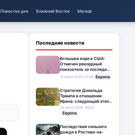
Повестка дня
Ближний Восток
Maraqlı
Последние новости
Вспышка кори в США:
Отмечен рекордный
показатель за последние
35 лет
Европа
31 июля 2026, 01:48
Стратегия Дональда
Трампа в отношении
Ирана: следующий этап
напряженности на
26 июля 2026, 06:52
Ближнем Востоке
Европа
Последствия сильного
дождя в Ростове-на-