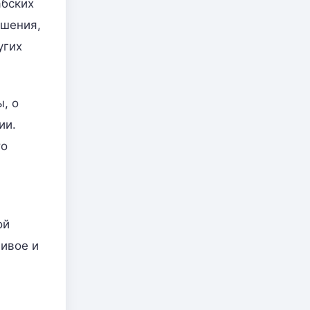
абских
ошения,
угих
, о
ии.
то
ой
ливое и