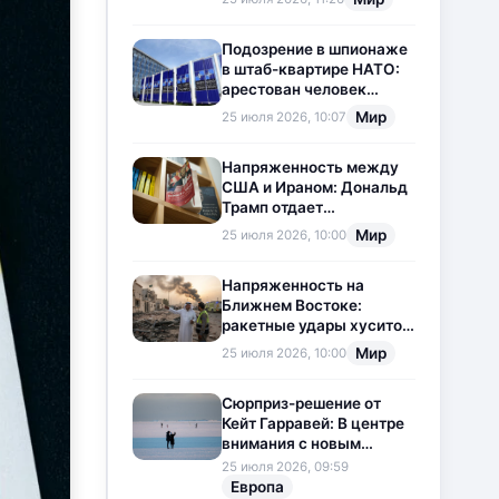
приостановлена
Подозрение в шпионаже
в штаб-квартире НАТО:
арестован человек
китайского
Мир
25 июля 2026, 10:07
происхождения
Напряженность между
США и Ираном: Дональд
Трамп отдает
предпочтение
Мир
25 июля 2026, 10:00
дипломатии
Напряженность на
Ближнем Востоке:
ракетные удары хуситов
по Саудовской Аравии
Мир
25 июля 2026, 10:00
загоняют ситуацию в
тупик
Сюрприз-решение от
Кейт Гарравей: В центре
внимания с новым
любовным
25 июля 2026, 09:59
приключением
Европа