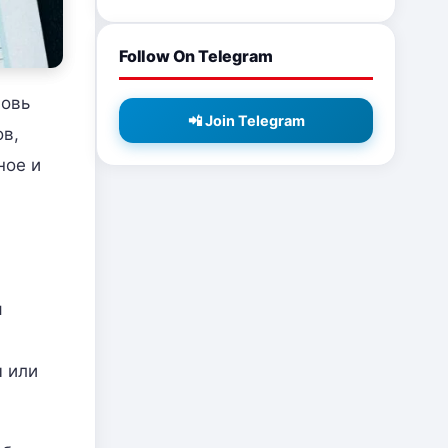
Follow On Telegram
новь
📲 Join Telegram
ов,
ное и
я
ы или