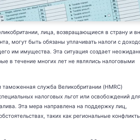
еликобритании, лица, возвращающиеся в страну и в
та, могут быть обязаны уплачивать налоги с доход
щего им имущества. Эта ситуация создает неожидан
рые в течение многих лет не являлись налоговыми
 и таможенная служба Великобритании (HMRC)
специальных налоговых льгот или освобождений дл
алива. Эта мера направлена на поддержку лиц,
бстоятельствах, таких как региональные конфликт