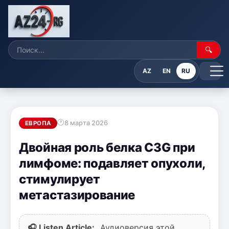
🔍
AZ
EN
RU
8 марта 2026
ЕВРОПА
Двойная роль белка C3G при
лимфоме: подавляет опухоли,
стимулирует
метастазирование
🎧 Listen Article:
Аудиоверсия этой