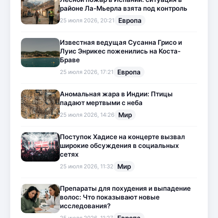
районе Ла-Мьерла взята под контроль
Европа
25 июля 2026, 20:21
Известная ведущая Сусанна Грисо и
Луис Энрикес поженились на Коста-
Браве
Европа
25 июля 2026, 17:21
Аномальная жара в Индии: Птицы
падают мертвыми с неба
Мир
25 июля 2026, 14:26
Поступок Хадисе на концерте вызвал
широкие обсуждения в социальных
сетях
Мир
25 июля 2026, 11:32
Препараты для похудения и выпадение
волос: Что показывают новые
исследования?
Европа
25 июля 2026, 11:27