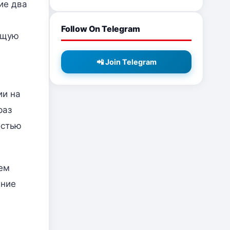
ие два
Follow On Telegram
ущую
📲 Join Telegram
ии на
раз
остью
шем
ение