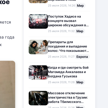
кое
Мир
25 июля 2026, 14:26
Поступок Хадисе на
концерте вызвал
ляется
широкие обсуждения в
социальных сетях
Мир
25 июля 2026, 11:32
ва года
Препараты для
х
похудения и выпадение
волос: Что показывают
новые исследования?
Европа
25 июля 2026, 11:27
Когда и где смотреть бой
Магомеда Анкалаева и
Богдана Гуськова
Мир
25 июля 2026, 11:26
Массовое отключение
электричества в Грузии:
работа Тбилисского
метрополитена
Мир
25 июля 2026, 11:26