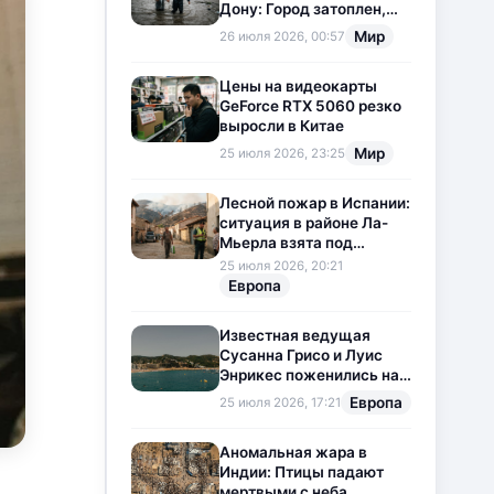
Дону: Город затоплен,
свет отключен
Мир
26 июля 2026, 00:57
Цены на видеокарты
GeForce RTX 5060 резко
выросли в Китае
Мир
25 июля 2026, 23:25
Лесной пожар в Испании:
ситуация в районе Ла-
Мьерла взята под
контроль
25 июля 2026, 20:21
Европа
Известная ведущая
Сусанна Грисо и Луис
Энрикес поженились на
Коста-Браве
Европа
25 июля 2026, 17:21
Аномальная жара в
Индии: Птицы падают
мертвыми с неба