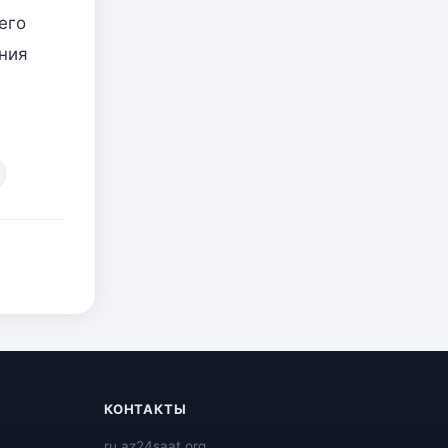
его
ения
КОНТАКТЫ
ru.az24saat.org