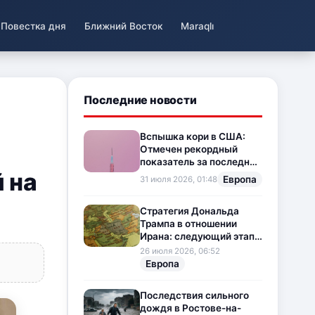
Повестка дня
Ближний Восток
Maraqlı
Последние новости
Вспышка кори в США:
Отмечен рекордный
показатель за последние
 на
35 лет
Европа
31 июля 2026, 01:48
Стратегия Дональда
Трампа в отношении
Ирана: следующий этап
напряженности на
26 июля 2026, 06:52
Ближнем Востоке
Европа
Последствия сильного
дождя в Ростове-на-