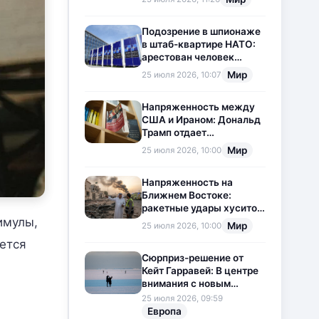
приостановлена
Подозрение в шпионаже
в штаб-квартире НАТО:
арестован человек
китайского
Мир
25 июля 2026, 10:07
происхождения
Напряженность между
США и Ираном: Дональд
Трамп отдает
предпочтение
Мир
25 июля 2026, 10:00
дипломатии
Напряженность на
Ближнем Востоке:
ракетные удары хуситов
имулы,
по Саудовской Аравии
Мир
25 июля 2026, 10:00
загоняют ситуацию в
ется
тупик
Сюрприз-решение от
Кейт Гарравей: В центре
внимания с новым
любовным
25 июля 2026, 09:59
приключением
Европа