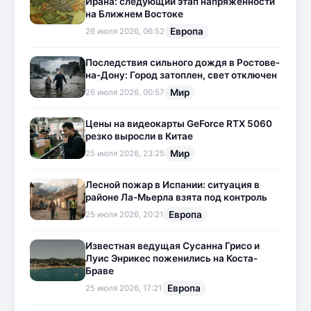
Ирана: следующий этап напряженности
на Ближнем Востоке
Европа
26 июля 2026, 06:52
Последствия сильного дождя в Ростове-
на-Дону: Город затоплен, свет отключен
Мир
26 июля 2026, 00:57
Цены на видеокарты GeForce RTX 5060
резко выросли в Китае
Мир
25 июля 2026, 23:25
Лесной пожар в Испании: ситуация в
районе Ла-Мьерла взята под контроль
Европа
25 июля 2026, 20:21
Известная ведущая Сусанна Грисо и
Луис Энрикес поженились на Коста-
Браве
Европа
25 июля 2026, 17:21