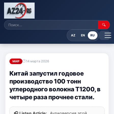
🔍
AZ
EN
RU
14 марта 2026
МИР
Китай запустил годовое
производство 100 тонн
углеродного волокна T1200, в
четыре раза прочнее стали.
🎧 Listen Article:
Аудиоверсия этой