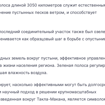
полоса длиной 3050 километров служит естественны
ение пустынных песков ветром, и способствует
последний соединительный участок также был озеле
ценивается как образцовый шаг в борьбе с опустын
дных земель вокруг пустыни, эффективное управле
 жизни населения региона. Зеленая полоса регулир
шая влажность воздуха.
рирует, насколько эффективными могут быть долгоср
 и научный подход в решении крупномасштабных
озведенная вокруг Такла-Макана, является символо