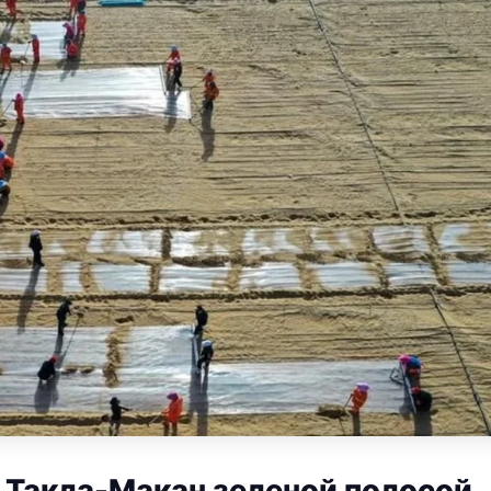
 Такла-Макан зеленой полосой