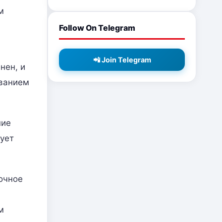
м
Follow On Telegram
📲 Join Telegram
нен, и
иванием
ние
ует
очное
м