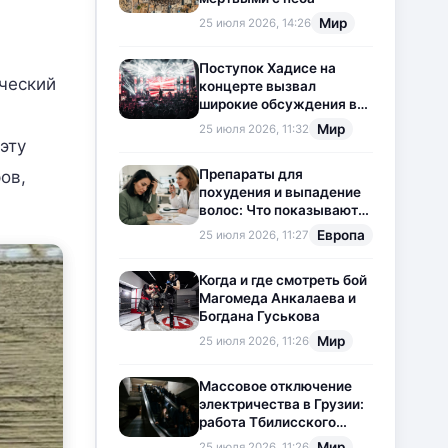
Мир
25 июля 2026, 14:26
Поступок Хадисе на
ический
концерте вызвал
широкие обсуждения в
социальных сетях
Мир
25 июля 2026, 11:32
эту
Препараты для
ов,
похудения и выпадение
волос: Что показывают
новые исследования?
Европа
25 июля 2026, 11:27
Когда и где смотреть бой
Магомеда Анкалаева и
Богдана Гуськова
Мир
25 июля 2026, 11:26
Массовое отключение
электричества в Грузии:
работа Тбилисского
метрополитена
Мир
25 июля 2026, 11:26