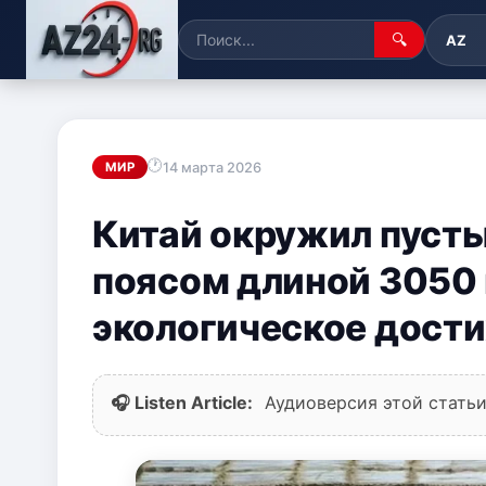
🔍
AZ
14 марта 2026
МИР
Китай окружил пуст
поясом длиной 3050 
экологическое дост
🎧 Listen Article:
Аудиоверсия этой статьи 