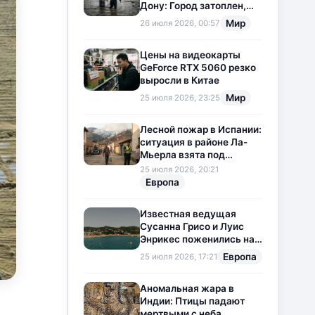
Дону: Город затоплен,
свет отключен
Мир
26 июля 2026, 00:57
Цены на видеокарты
GeForce RTX 5060 резко
выросли в Китае
Мир
25 июля 2026, 23:25
Лесной пожар в Испании:
ситуация в районе Ла-
Мьерла взята под
контроль
25 июля 2026, 20:21
Европа
Известная ведущая
Сусанна Грисо и Луис
Энрикес поженились на
Коста-Браве
Европа
25 июля 2026, 17:21
Аномальная жара в
Индии: Птицы падают
мертвыми с неба