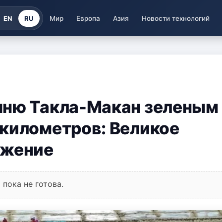
EN
RU
Мир
Европа
Азия
Новости технологий
ыню Такла-Макан зеленым
километров: Великое
ижение
пока не готова.