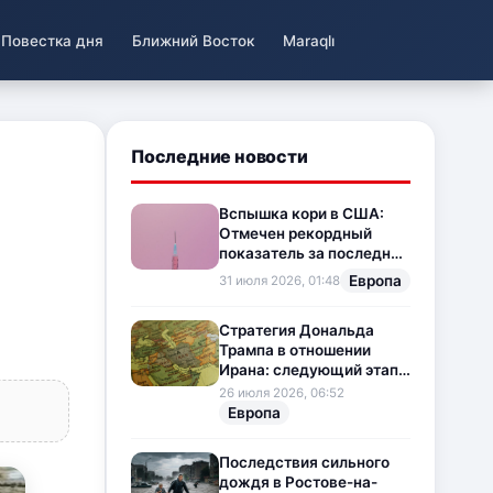
Повестка дня
Ближний Восток
Maraqlı
Последние новости
Вспышка кори в США:
Отмечен рекордный
показатель за последние
35 лет
Европа
31 июля 2026, 01:48
Стратегия Дональда
Трампа в отношении
Ирана: следующий этап
напряженности на
26 июля 2026, 06:52
Ближнем Востоке
Европа
Последствия сильного
дождя в Ростове-на-