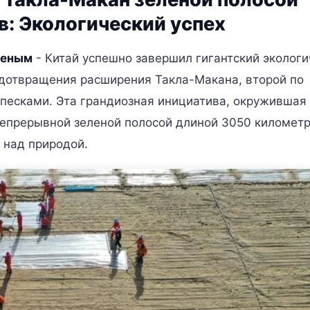
: Экологический успех
леным
- Китай успешно завершил гигантский эколог
редотвращения расширения Такла-Макана, второй по
песками. Эта грандиозная инициатива, окружившая 
непрерывной зеленой полосой длиной 3050 километр
 над природой.