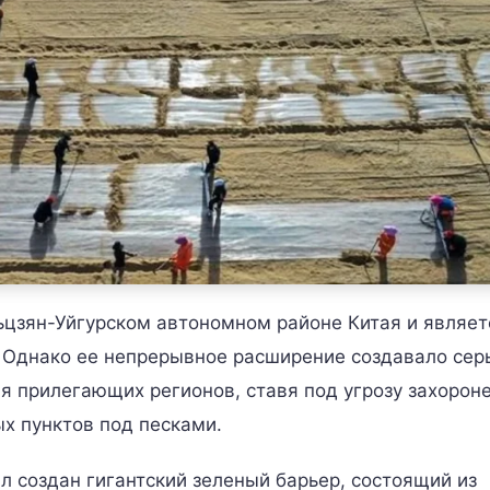
цзян-Уйгурском автономном районе Китая и являет
 Однако ее непрерывное расширение создавало сер
я прилегающих регионов, ставя под угрозу захорон
х пунктов под песками.
ыл создан гигантский зеленый барьер, состоящий из