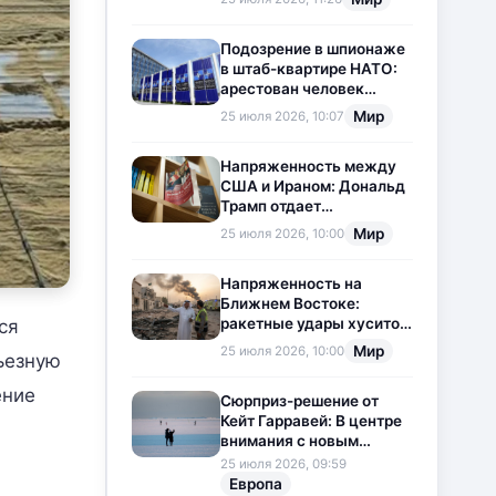
приостановлена
Подозрение в шпионаже
в штаб-квартире НАТО:
арестован человек
китайского
Мир
25 июля 2026, 10:07
происхождения
Напряженность между
США и Ираном: Дональд
Трамп отдает
предпочтение
Мир
25 июля 2026, 10:00
дипломатии
Напряженность на
Ближнем Востоке:
ракетные удары хуситов
ся
по Саудовской Аравии
Мир
25 июля 2026, 10:00
ьезную
загоняют ситуацию в
тупик
ение
Сюрприз-решение от
Кейт Гарравей: В центре
внимания с новым
любовным
25 июля 2026, 09:59
приключением
Европа