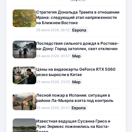
Стратегия Дональда Трампа в отношении
Ирана: следующий этап напряженности
на Ближнем Востоке
Европа
26 июля 2026, 06:52
Последствия сильного дождя в Ростове-
на-Дону: Город затоплен, свет отключен
Мир
26 июля 2026, 00:57
Цены на видеокарты GeForce RTX 5060
резко выросли в Китае
Мир
25 июля 2026, 23:25
Лесной пожар в Испании: ситуация в
районе Ла-Мьерла взята под контроль
Европа
25 июля 2026, 20:21
Известная ведущая Сусанна Грисо и
Луис Энрикес поженились на Коста-
Браве