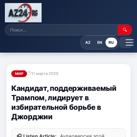
🔍
AZ
EN
RU
11 марта 2026
МИР
Кандидат, поддерживаемый
Трампом, лидирует в
избирательной борьбе в
Джорджии
🎧 Listen Article:
Аудиоверсия этой