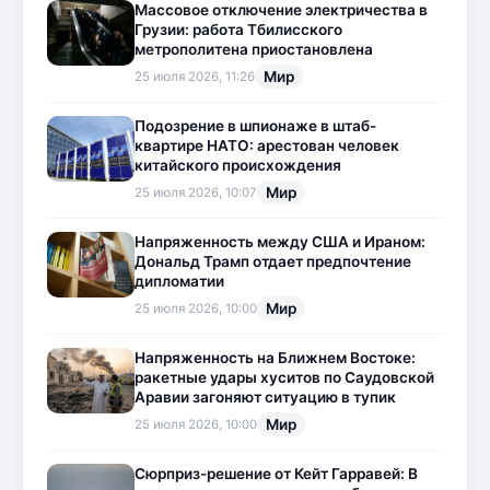
Массовое отключение электричества в
Грузии: работа Тбилисского
метрополитена приостановлена
Мир
25 июля 2026, 11:26
Подозрение в шпионаже в штаб-
квартире НАТО: арестован человек
китайского происхождения
Мир
25 июля 2026, 10:07
Напряженность между США и Ираном:
Дональд Трамп отдает предпочтение
дипломатии
Мир
25 июля 2026, 10:00
Напряженность на Ближнем Востоке:
ракетные удары хуситов по Саудовской
Аравии загоняют ситуацию в тупик
Мир
25 июля 2026, 10:00
Сюрприз-решение от Кейт Гарравей: В