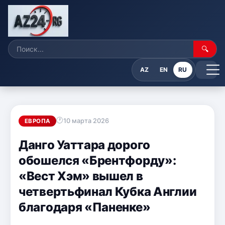
🔍
AZ
EN
RU
10 марта 2026
ЕВРОПА
Данго Уаттара дорого
обошелся «Брентфорду»:
«Вест Хэм» вышел в
четвертьфинал Кубка Англии
благодаря «Паненке»