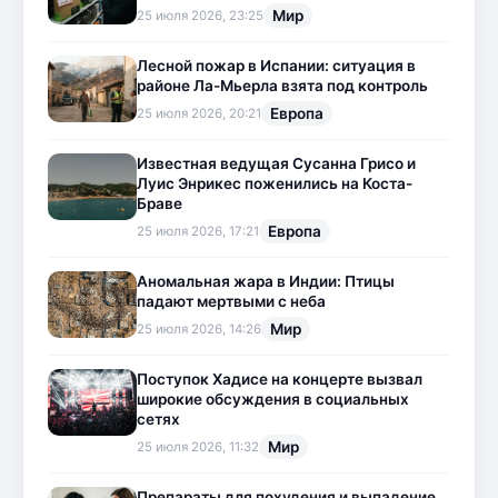
Мир
25 июля 2026, 23:25
Лесной пожар в Испании: ситуация в
районе Ла-Мьерла взята под контроль
Европа
25 июля 2026, 20:21
Известная ведущая Сусанна Грисо и
Луис Энрикес поженились на Коста-
Браве
Европа
25 июля 2026, 17:21
Аномальная жара в Индии: Птицы
падают мертвыми с неба
Мир
25 июля 2026, 14:26
Поступок Хадисе на концерте вызвал
широкие обсуждения в социальных
сетях
Мир
25 июля 2026, 11:32
Препараты для похудения и выпадение