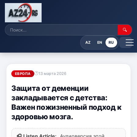
🔍
AZ
EN
RU
13 марта 2026
ЕВРОПА
Защита от деменции
закладывается с детства:
Важен пожизненный подход к
здоровью мозга.
🎧 Listen Article:
Аудиоверсия этой