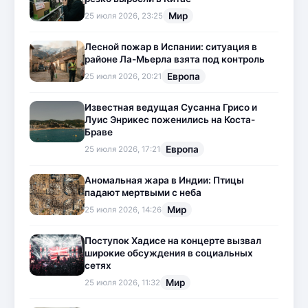
Мир
25 июля 2026, 23:25
Лесной пожар в Испании: ситуация в
районе Ла-Мьерла взята под контроль
Европа
25 июля 2026, 20:21
Известная ведущая Сусанна Грисо и
Луис Энрикес поженились на Коста-
Браве
Европа
25 июля 2026, 17:21
Аномальная жара в Индии: Птицы
падают мертвыми с неба
Мир
25 июля 2026, 14:26
Поступок Хадисе на концерте вызвал
широкие обсуждения в социальных
сетях
Мир
25 июля 2026, 11:32