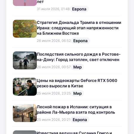
лет
Европа
31 июля 2026, 01:48
Стратегия Дональда Трампа в отношении
Ирана: следующий этап напряженности
на Ближнем Востоке
Европа
26 июля 2026, 06:52
Последствия сильного дождя в Ростове-
на-Дону: Город затоплен, свет отключен
Мир
26 июля 2026, 00:57
Цены на видеокарты GeForce RTX 5060
резко выросли в Китае
Мир
25 июля 2026, 23:25
Лесной пожар в Испании: ситуация в
районе Ла-Мьерла взята под контроль
Европа
25 июля 2026, 20:21
Известная ведущая Сусанна Грисо и