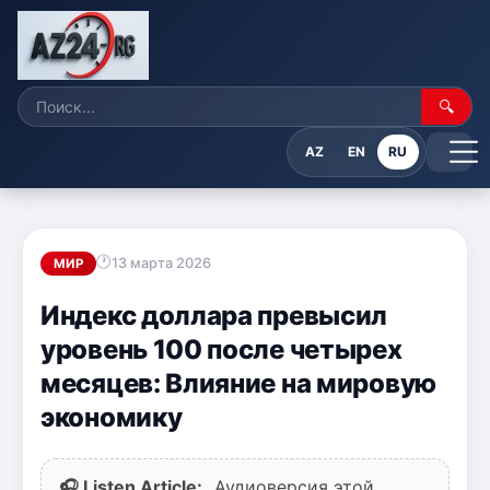
🔍
AZ
EN
RU
13 марта 2026
МИР
Индекс доллара превысил
уровень 100 после четырех
месяцев: Влияние на мировую
экономику
🎧 Listen Article:
Аудиоверсия этой