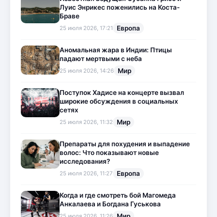
Луис Энрикес поженились на Коста-
Браве
Европа
25 июля 2026, 17:21
Аномальная жара в Индии: Птицы
падают мертвыми с неба
Мир
25 июля 2026, 14:26
Поступок Хадисе на концерте вызвал
широкие обсуждения в социальных
сетях
Мир
25 июля 2026, 11:32
Препараты для похудения и выпадение
волос: Что показывают новые
исследования?
Европа
25 июля 2026, 11:27
Когда и где смотреть бой Магомеда
Анкалаева и Богдана Гуськова
Мир
25 июля 2026, 11:26