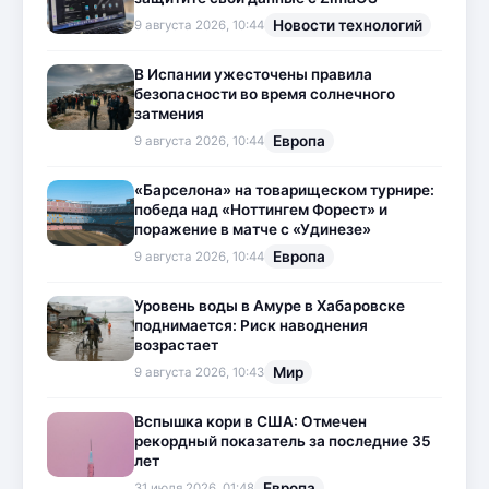
Новости технологий
9 августа 2026, 10:44
В Испании ужесточены правила
безопасности во время солнечного
затмения
Европа
9 августа 2026, 10:44
«Барселона» на товарищеском турнире:
победа над «Ноттингем Форест» и
поражение в матче с «Удинезе»
Европа
9 августа 2026, 10:44
Уровень воды в Амуре в Хабаровске
поднимается: Риск наводнения
возрастает
Мир
9 августа 2026, 10:43
Вспышка кори в США: Отмечен
рекордный показатель за последние 35
лет
Европа
31 июля 2026, 01:48