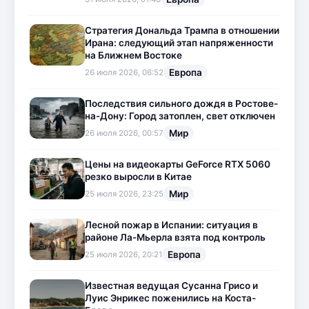
Стратегия Дональда Трампа в отношении
Ирана: следующий этап напряженности
на Ближнем Востоке
Европа
26 июля 2026, 06:52
Последствия сильного дождя в Ростове-
на-Дону: Город затоплен, свет отключен
Мир
26 июля 2026, 00:57
Цены на видеокарты GeForce RTX 5060
резко выросли в Китае
Мир
25 июля 2026, 23:25
Лесной пожар в Испании: ситуация в
районе Ла-Мьерла взята под контроль
Европа
25 июля 2026, 20:21
Известная ведущая Сусанна Грисо и
Луис Энрикес поженились на Коста-