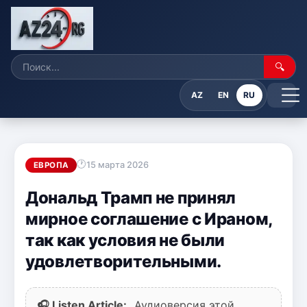
🔍
AZ
EN
RU
15 марта 2026
ЕВРОПА
Дональд Трамп не принял
мирное соглашение с Ираном,
так как условия не были
удовлетворительными.
🎧 Listen Article:
Аудиоверсия этой