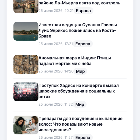
районе Ла-Мьерла взята под контроль
Европа
25 июля 2026, 20:21
Известная ведущая Сусанна Грисо и
Луис Энрикес поженились на Коста-
Браве
Европа
25 июля 2026, 17:21
Аномальная жара в Индии: Птицы
падают мертвыми с неба
Мир
25 июля 2026, 14:26
Поступок Хадисе на концерте вызвал
широкие обсуждения в социальных
сетях
Мир
25 июля 2026, 11:32
Препараты для похудения и выпадение
волос: Что показывают новые
исследования?
Европа
25 июля 2026, 11:27