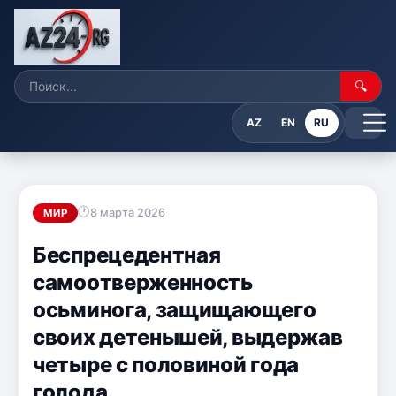
🔍
AZ
EN
RU
8 марта 2026
МИР
Беспрецедентная
самоотверженность
осьминога, защищающего
своих детенышей, выдержав
четыре с половиной года
голода.