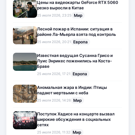
Цены на видеокарты GeForce RTX 5060
резко выросли в Китае
Мир
25 июля 2026, 23:25
Лесной пожар в Испании: ситуация в
районе Ла-Мьерла взята под контроль
Европа
25 июля 2026, 20:21
Известная ведущая Сусанна Грисо и
Луис Энрикес поженились на Коста-
Браве
Европа
25 июля 2026, 17:21
Аномальная жара в Индии: Птицы
падают мертвыми с неба
Мир
25 июля 2026, 14:26
Поступок Хадисе на концерте вызвал
широкие обсуждения в социальных
сетях
Мир
25 июля 2026, 11:32