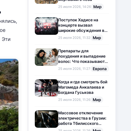
Мир
25 июля 2026, 14:26
о
Поступок Хадисе на
нялись,
концерте вызвал
ое
широкие обсуждения в
социальных сетях
Мир
25 июля 2026, 11:32
 Эти
Препараты для
похудения и выпадение
волос: Что показывают
новые исследования?
Европа
25 июля 2026, 11:27
Когда и где смотреть бой
Магомеда Анкалаева и
Богдана Гуськова
Мир
25 июля 2026, 11:26
Массовое отключение
электричества в Грузии:
работа Тбилисского
метрополитена
Мир
25 июля 2026, 11:26