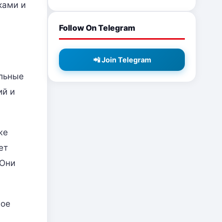
ками и
Follow On Telegram
📲 Join Telegram
альные
ий и
же
ет
 Они
шое