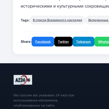
историческими и культурными сокровища
Tags:
В список Всемирного наследия
Включенные 
Share:
Facebook
Twitter
Telegram
Whats
Мы просим вас указывать 24 часа при
использовании материалов,
опубликованных на сайте.