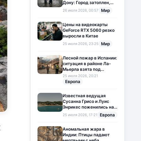
Дону: Город затоплен,
свет отключен
Мир
26 июля 2026, 00:57
Цены на видеокарты
GeForce RTX 5060 резко
выросли в Китае
Мир
25 июля 2026, 23:25
Лесной пожар в Испании:
ситуация в районе Ла-
Мьерла взята под
контроль
25 июля 2026, 20:21
Европа
Известная ведущая
Сусанна Грисо и Луис
Энрикес поженились на
Коста-Браве
Европа
25 июля 2026, 17:21
х
Аномальная жара в
Индии: Птицы падают
мертвыми с неба