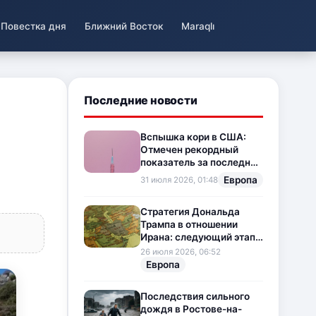
Повестка дня
Ближний Восток
Maraqlı
Последние новости
Вспышка кори в США:
Отмечен рекордный
показатель за последние
35 лет
Европа
31 июля 2026, 01:48
Стратегия Дональда
Трампа в отношении
Ирана: следующий этап
напряженности на
26 июля 2026, 06:52
Ближнем Востоке
Европа
Последствия сильного
дождя в Ростове-на-