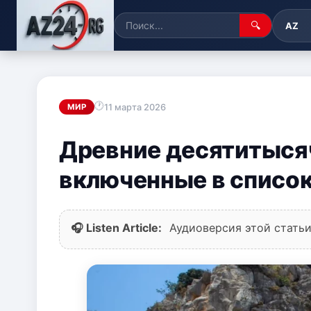
🔍
AZ
11 марта 2026
МИР
Древние десятитысяч
включенные в списо
🎧 Listen Article:
Аудиоверсия этой статьи 