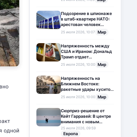
приостановлена
Подозрение в шпионаже
в штаб-квартире НАТО:
арестован человек
китайского
Мир
25 июля 2026, 10:07
происхождения
Напряженность между
США и Ираном: Дональд
Трамп отдает
предпочтение
Мир
25 июля 2026, 10:00
дипломатии
Напряженность на
Ближнем Востоке:
ивно
ракетные удары хуситов
по Саудовской Аравии
Мир
25 июля 2026, 10:00
загоняют ситуацию в
тупик
Сюрприз-решение от
Кейт Гарравей: В центре
факт
внимания с новым
любовным
25 июля 2026, 09:59
я одной
приключением
Европа