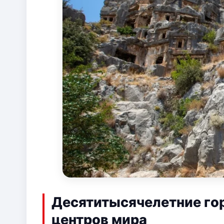
Десятитысячелетние го
центров мира