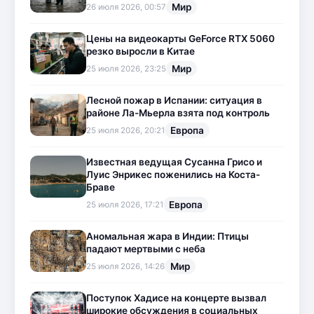
Мир
26 июля 2026, 00:57
Цены на видеокарты GeForce RTX 5060
резко выросли в Китае
Мир
25 июля 2026, 23:25
Лесной пожар в Испании: ситуация в
районе Ла-Мьерла взята под контроль
Европа
25 июля 2026, 20:21
Известная ведущая Сусанна Грисо и
Луис Энрикес поженились на Коста-
Браве
Европа
25 июля 2026, 17:21
Аномальная жара в Индии: Птицы
падают мертвыми с неба
Мир
25 июля 2026, 14:26
Поступок Хадисе на концерте вызвал
широкие обсуждения в социальных