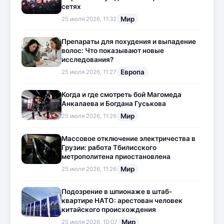
сетях
Мир
25 июля 2026, 11:32
Препараты для похудения и выпадение
волос: Что показывают новые
исследования?
Европа
25 июля 2026, 11:27
Когда и где смотреть бой Магомеда
Анкалаева и Богдана Гуськова
Мир
25 июля 2026, 11:26
Массовое отключение электричества в
Грузии: работа Тбилисского
метрополитена приостановлена
Мир
25 июля 2026, 11:26
Подозрение в шпионаже в штаб-
квартире НАТО: арестован человек
китайского происхождения
Мир
25 июля 2026, 10:07