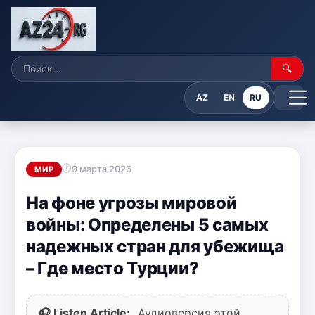
🔍
AZ
EN
RU
9 марта 2026
МИР
На фоне угрозы мировой
войны: Определены 5 самых
надежных стран для убежища
– Где место Турции?
🎧 Listen Article:
Аудиоверсия этой