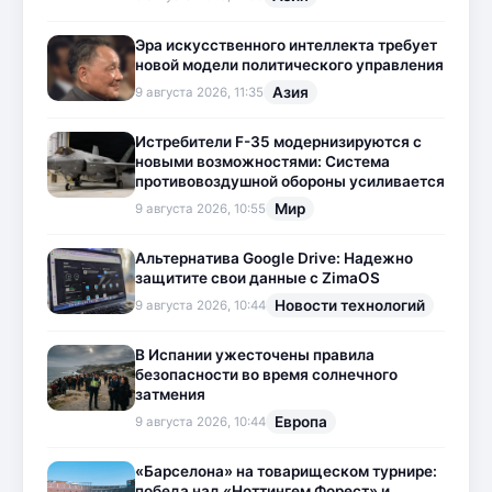
Эра искусственного интеллекта требует
новой модели политического управления
Азия
9 августа 2026, 11:35
Истребители F-35 модернизируются с
новыми возможностями: Система
противовоздушной обороны усиливается
Мир
9 августа 2026, 10:55
Альтернатива Google Drive: Надежно
защитите свои данные с ZimaOS
Новости технологий
9 августа 2026, 10:44
В Испании ужесточены правила
безопасности во время солнечного
затмения
Европа
9 августа 2026, 10:44
«Барселона» на товарищеском турнире:
победа над «Ноттингем Форест» и