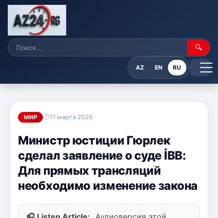
🔍
AZ
EN
RU
11 марта 2026
МИР
Министр юстиции Гюрлек
сделал заявление о суде İBB:
Для прямых трансляций
необходимо изменение закона
🎧 Listen Article:
Аудиоверсия этой