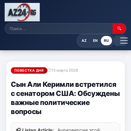
🔍
AZ
EN
RU
13 марта 2026
ПОВЕСТКА ДНЯ
Сын Али Керимли встретился
с сенатором США: Обсуждены
важные политические
вопросы
🎧 Listen Article:
Аудиоверсия этой