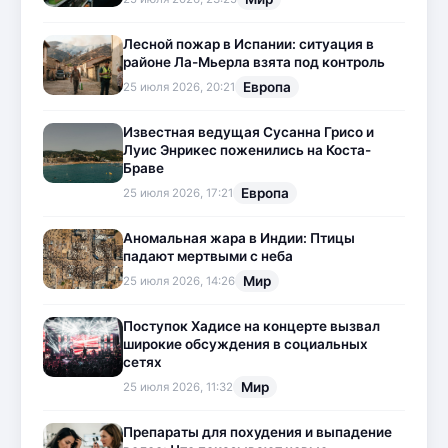
Лесной пожар в Испании: ситуация в
районе Ла-Мьерла взята под контроль
Европа
25 июля 2026, 20:21
Известная ведущая Сусанна Грисо и
Луис Энрикес поженились на Коста-
Браве
Европа
25 июля 2026, 17:21
Аномальная жара в Индии: Птицы
падают мертвыми с неба
Мир
25 июля 2026, 14:26
Поступок Хадисе на концерте вызвал
широкие обсуждения в социальных
сетях
Мир
25 июля 2026, 11:32
Препараты для похудения и выпадение