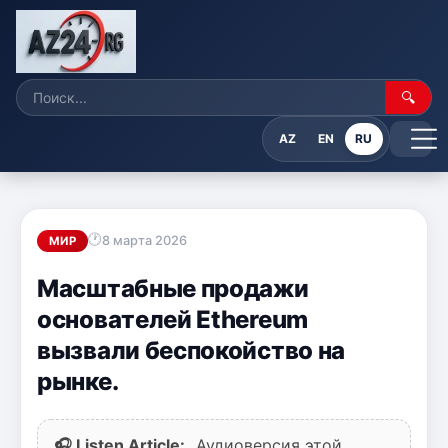
🔍
AZ
EN
RU
8 марта 2026
МИР
Масштабные продажи
основателей Ethereum
вызвали беспокойство на
рынке.
🎧 Listen Article:
Аудиоверсия этой