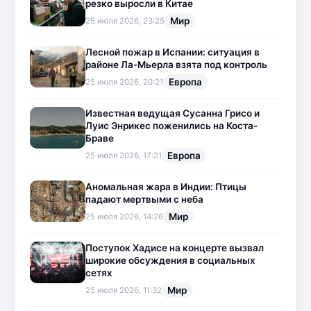
резко выросли в Китае
Мир
25 июля 2026, 23:25
Лесной пожар в Испании: ситуация в
районе Ла-Мьерла взята под контроль
Европа
25 июля 2026, 20:21
Известная ведущая Сусанна Грисо и
Луис Энрикес поженились на Коста-
Браве
Европа
25 июля 2026, 17:21
Аномальная жара в Индии: Птицы
падают мертвыми с неба
Мир
25 июля 2026, 14:26
Поступок Хадисе на концерте вызвал
широкие обсуждения в социальных
сетях
Мир
25 июля 2026, 11:32