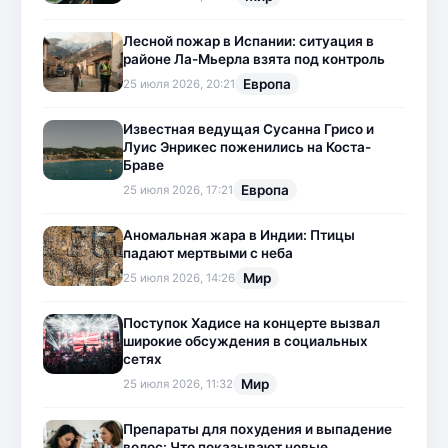
Лесной пожар в Испании: ситуация в
районе Ла-Мьерла взята под контроль
Европа
25 июля 2026, 20:21
Известная ведущая Сусанна Грисо и
Луис Энрикес поженились на Коста-
Браве
Европа
25 июля 2026, 17:21
Аномальная жара в Индии: Птицы
падают мертвыми с неба
Мир
25 июля 2026, 14:26
Поступок Хадисе на концерте вызвал
широкие обсуждения в социальных
сетях
Мир
25 июля 2026, 11:32
Препараты для похудения и выпадение
волос: Что показывают новые