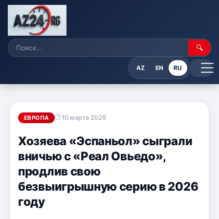
🔍
AZ
EN
RU
10 марта 2026
ЕВРОПА
Хозяева «Эспаньол» сыграли
вничью с «Реал Овьедо»,
продлив свою
безвыигрышную серию в 2026
году