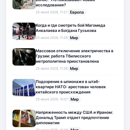
исследования?
Европа
25 июля 2026, 11:27
Когда и где смотреть бой Магомеда
Анкалаева и Богдана Гуськова
Мир
25 июля 2026, 11:26
Массовое отключение электричества в
Грузии: работа Тбилисского
метрополитена приостановлена
Мир
25 июля 2026, 11:26
Подозрение в шпионаже в штаб-
квартире НАТО: арестован человек
китайского происхождения
Мир
25 июля 2026, 10:07
Напряженность между США и Ираном:
Дональд Трамп отдает предпочтение
дипломатии