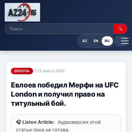
🔍
AZ
EN
RU
22 марта 2026
ЕВРОПА
Евлоев победил Мерфи на UFC
London и получил право на
титульный бой.
🎧 Listen Article:
Аудиоверсия этой
статьи пока не готова.