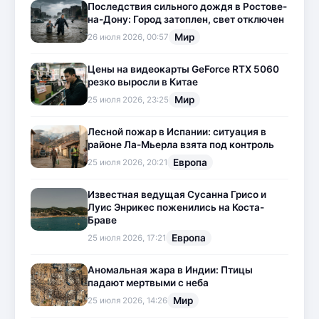
Последствия сильного дождя в Ростове-
на-Дону: Город затоплен, свет отключен
Мир
26 июля 2026, 00:57
Цены на видеокарты GeForce RTX 5060
резко выросли в Китае
Мир
25 июля 2026, 23:25
Лесной пожар в Испании: ситуация в
районе Ла-Мьерла взята под контроль
Европа
25 июля 2026, 20:21
Известная ведущая Сусанна Грисо и
Луис Энрикес поженились на Коста-
Браве
Европа
25 июля 2026, 17:21
Аномальная жара в Индии: Птицы
падают мертвыми с неба
Мир
25 июля 2026, 14:26